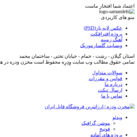
اعتماد شما افتخار ماست
منو های کاربردی
عکس لایه باز(PSD)
پروژه افترافکت
آهنگ زمینه
وبسایت گلسارموزیک
استان گیلان - رشت - خمام - خیابان تختی - ساختمان محمد
تمامی حقوق مطالب وب سایت وِدِرِه محفوظ است مخزن ودره در ه
سوالات متداول
قوانین و مقررات
درباره ما
ارسال تیکت
تماس با ما
ویدئو
موشن گرافیک
فوتیج
پروژه های آماده