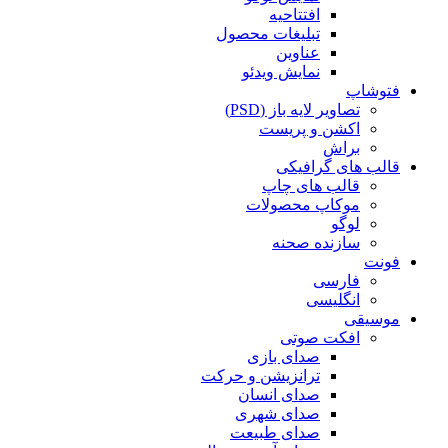
افتتاحیه
تبلیغات محصول
عناوین
نمایش ویدئو
فتوشاپ
تصاویر لایه باز (PSD)
اکشن و پریست
براش
قالب های گرافیکی
قالب های چاپ
موکاپ محصولات
لوگو
سازنده صحنه
فونت
فارسی
انگلیسی
موسیقی
افکت صوتی
صدای بازی
ترانزیشن و حرکت
صدای انسان
صدای شهری
صدای طبیعت