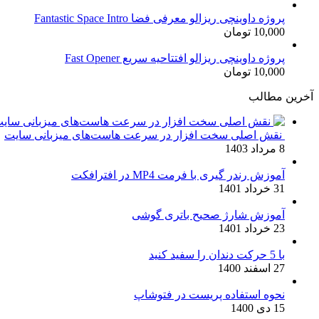
اصلی:
فعلی:
17,500 تومان
15,000 تومان.
پروژه داوینچی ریزالو معرفی فضا Fantastic Space Intro
10,000
تومان
بود.
پروژه داوینچی ریزالو افتتاحیه سریع Fast Opener
10,000
تومان
آخرین مطالب
نقش اصلی سخت افزار در سرعت هاست‌های میزبانی سایت
8 مرداد 1403
آموزش رندر گیری با فرمت MP4 در افترافکت
31 خرداد 1401
آموزش شارژ صحیح باتری گوشی
23 خرداد 1401
با 5 حرکت دندان را سفید کنید
27 اسفند 1400
نحوه استفاده پریست در فتوشاپ
15 دی 1400