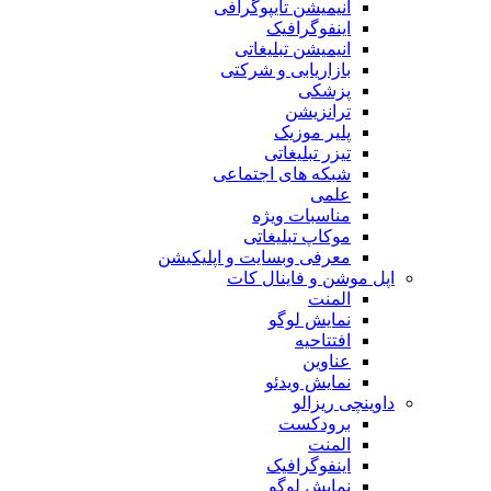
انیمیشن تایپوگرافی
اینفوگرافیک
انیمیشن تبلیغاتی
بازاریابی و شرکتی
پزشکی
ترانزیشن
پلیر موزیک
تیزر تبلیغاتی
شبکه های اجتماعی
علمی
مناسبات ویژه
موکاپ تبلیغاتی
معرفی وبسایت و اپلیکیشن
اپل موشن و فاینال کات
المنت
نمایش لوگو
افتتاحیه
عناوین
نمایش ویدئو
داوینچی ریزالو
برودکست
المنت
اینفوگرافیک
نمایش لوگو