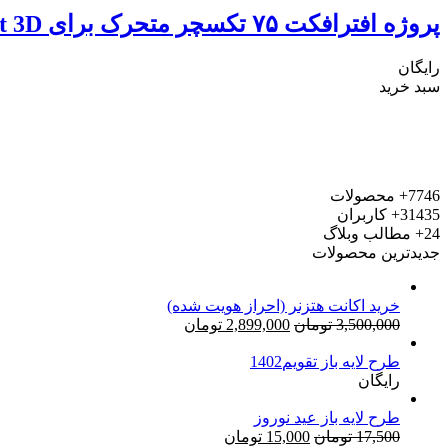
پروژه افترافکت ۷۵ تکسچر متحرک برای Element 3D
رایگان
سبد خرید
7746+
محصولات
31435+
کاربران
24+
مطالب وبلاگ
جدیدترین محصولات
خرید اکانت هتزنر (احراز هویت شده)
قیمت
قیمت
3,500,000
تومان
2,899,000
تومان
اصلی:
فعلی:
طرح لایه باز تقویم1402
3,500,000 تومان
2,899,000 تومان.
رایگان
بود.
طرح لایه باز عید نوروز
قیمت
قیمت
17,500
تومان
15,000
تومان