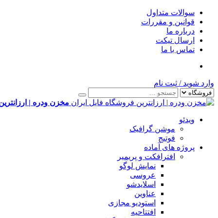
سوالات متداول
قوانین و مقررات
درباره ما
ارسال تیکت
تماس با ما
وارد شوید
/
ثبت نام
مخزن ودره | ارزانترین
ویدئو
موشن گرافیک
فوتیج
پروژه های آماده
افترافکت و پریمیر
نمایش لوگو
عروسی
اسلایدشو
عناوین
استودیو مجازی
افتتاحیه