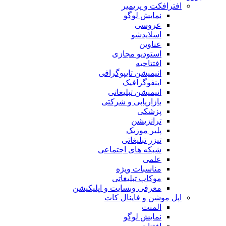
افترافکت و پریمیر
نمایش لوگو
عروسی
اسلایدشو
عناوین
استودیو مجازی
افتتاحیه
انیمیشن تایپوگرافی
اینفوگرافیک
انیمیشن تبلیغاتی
بازاریابی و شرکتی
پزشکی
ترانزیشن
پلیر موزیک
تیزر تبلیغاتی
شبکه های اجتماعی
علمی
مناسبات ویژه
موکاپ تبلیغاتی
معرفی وبسایت و اپلیکیشن
اپل موشن و فاینال کات
المنت
نمایش لوگو