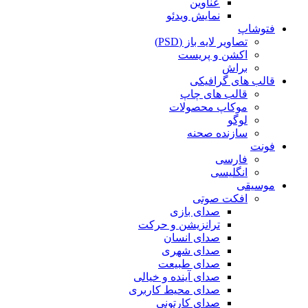
عناوین
نمایش ویدئو
فتوشاپ
تصاویر لایه باز (PSD)
اکشن و پریست
براش
قالب های گرافیکی
قالب های چاپ
موکاپ محصولات
لوگو
سازنده صحنه
فونت
فارسی
انگلیسی
موسیقی
افکت صوتی
صدای بازی
ترانزیشن و حرکت
صدای انسان
صدای شهری
صدای طبیعت
صدای آینده و خیالی
صدای محیط کاربری
صدای کارتونی