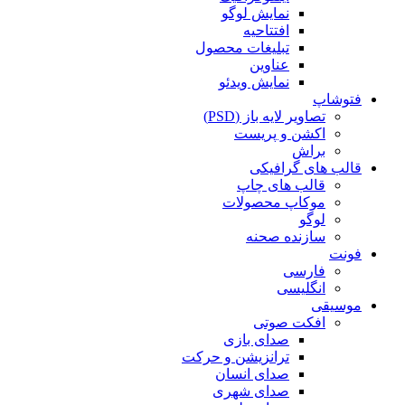
نمایش لوگو
افتتاحیه
تبلیغات محصول
عناوین
نمایش ویدئو
فتوشاپ
تصاویر لایه باز (PSD)
اکشن و پریست
براش
قالب های گرافیکی
قالب های چاپ
موکاپ محصولات
لوگو
سازنده صحنه
فونت
فارسی
انگلیسی
موسیقی
افکت صوتی
صدای بازی
ترانزیشن و حرکت
صدای انسان
صدای شهری