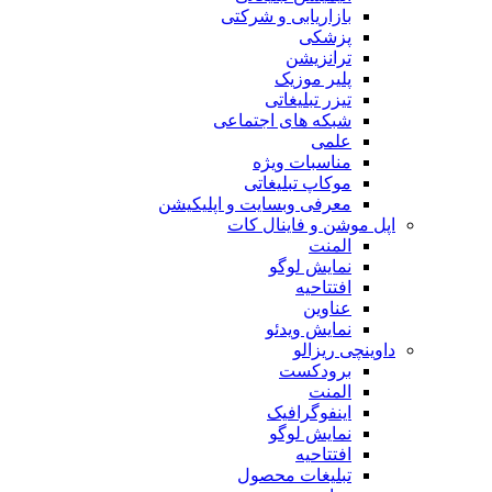
بازاریابی و شرکتی
پزشکی
ترانزیشن
پلیر موزیک
تیزر تبلیغاتی
شبکه های اجتماعی
علمی
مناسبات ویژه
موکاپ تبلیغاتی
معرفی وبسایت و اپلیکیشن
اپل موشن و فاینال کات
المنت
نمایش لوگو
افتتاحیه
عناوین
نمایش ویدئو
داوینچی ریزالو
برودکست
المنت
اینفوگرافیک
نمایش لوگو
افتتاحیه
تبلیغات محصول