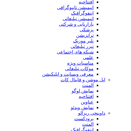
افتتاحیه
انیمیشن تایپوگرافی
اینفوگرافیک
انیمیشن تبلیغاتی
بازاریابی و شرکتی
پزشکی
ترانزیشن
پلیر موزیک
تیزر تبلیغاتی
شبکه های اجتماعی
علمی
مناسبات ویژه
موکاپ تبلیغاتی
معرفی وبسایت و اپلیکیشن
اپل موشن و فاینال کات
المنت
نمایش لوگو
افتتاحیه
عناوین
نمایش ویدئو
داوینچی ریزالو
برودکست
المنت
اینفوگرافیک