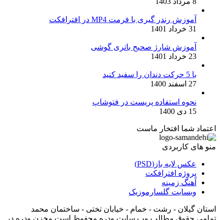
8 مرداد 1403
آموزش رندر گیری با فرمت MP4 در افترافکت
31 خرداد 1401
آموزش شارژ صحیح باتری گوشی
23 خرداد 1401
با 5 حرکت دندان را سفید کنید
27 اسفند 1400
نحوه استفاده پریست در فتوشاپ
15 دی 1400
اعتماد شما افتخار ماست
منو های کاربردی
عکس لایه باز(PSD)
پروژه افترافکت
آهنگ زمینه
وبسایت گلسارموزیک
استان گیلان - رشت - خمام - خیابان تختی - ساختمان محمد
تمامی حقوق مطالب وب سایت وِدِرِه محفوظ است مخزن ودره در