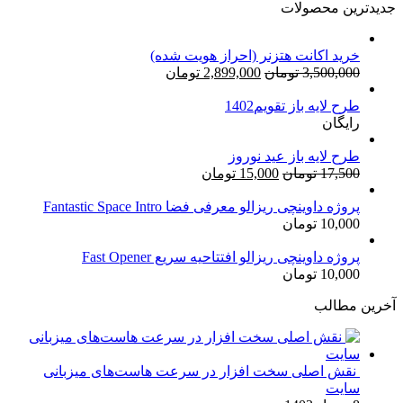
جدیدترین محصولات
خرید اکانت هتزنر (احراز هویت شده)
قیمت
قیمت
3,500,000
تومان
2,899,000
تومان
اصلی:
فعلی:
طرح لایه باز تقویم1402
3,500,000 تومان
2,899,000 تومان.
رایگان
بود.
طرح لایه باز عید نوروز
قیمت
قیمت
17,500
تومان
15,000
تومان
اصلی:
فعلی:
17,500 تومان
15,000 تومان.
پروژه داوینچی ریزالو معرفی فضا Fantastic Space Intro
10,000
تومان
بود.
پروژه داوینچی ریزالو افتتاحیه سریع Fast Opener
10,000
تومان
آخرین مطالب
نقش اصلی سخت افزار در سرعت هاست‌های میزبانی
سایت