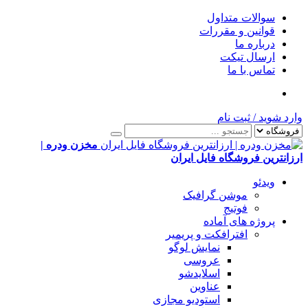
سوالات متداول
قوانین و مقررات
درباره ما
ارسال تیکت
تماس با ما
وارد شوید
/
ثبت نام
مخزن ودره |
ارزانترین فروشگاه فایل ایران
ویدئو
موشن گرافیک
فوتیج
پروژه های آماده
افترافکت و پریمیر
نمایش لوگو
عروسی
اسلایدشو
عناوین
استودیو مجازی