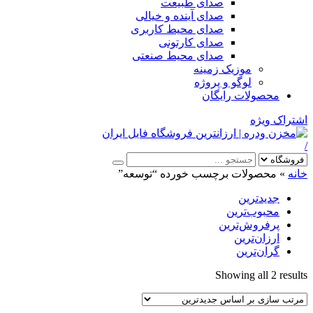
صدای طبیعت
صدای آینده و خیالی
صدای محیط کاربری
صدای کارتونی
صدای محیط صنعتی
موزیک زمینه
لوگو و پروژه
محصولات رایگان
اشتراک ویژه
/
خانه
»
محصولات برچسب خورده “توسعه”
جدیدترین
محبوب‌ترین
پرفروش‌ترین
ارزان‌ترین
گران‌ترین
Sorted
Showing all 2 results
by
latest