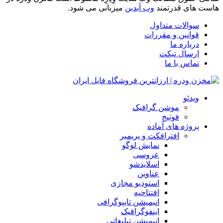
هاست های قدرتمند
وب آیدین
میزبانی می شود.
سوالات متداول
قوانین و مقررات
درباره ما
ارسال تیکت
تماس با ما
ویدئو
موشن گرافیک
فوتیج
پروژه های آماده
افترافکت و پریمیر
نمایش لوگو
عروسی
اسلایدشو
عناوین
استودیو مجازی
افتتاحیه
انیمیشن تایپوگرافی
اینفوگرافیک
انیمیشن تبلیغاتی