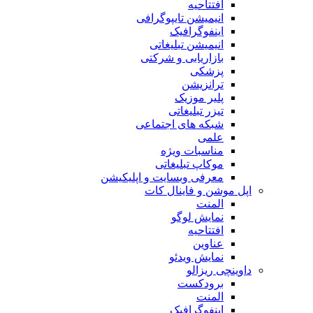
افتتاحیه
انیمیشن تایپوگرافی
اینفوگرافیک
انیمیشن تبلیغاتی
بازاریابی و شرکتی
پزشکی
ترانزیشن
پلیر موزیک
تیزر تبلیغاتی
شبکه های اجتماعی
علمی
مناسبات ویژه
موکاپ تبلیغاتی
معرفی وبسایت و اپلیکیشن
اپل موشن و فاینال کات
المنت
نمایش لوگو
افتتاحیه
عناوین
نمایش ویدئو
داوینچی ریزالو
برودکست
المنت
اینفوگرافیک