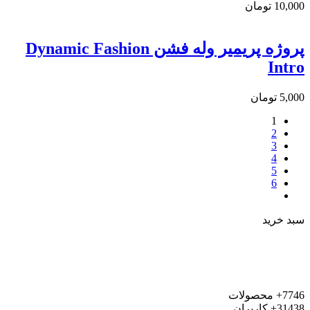
10,000
تومان
پروژه پریمیر وله فشن Dynamic Fashion
Intro
5,000
تومان
1
2
3
4
5
6
سبد خرید
7746+
محصولات
31438+
کاربران