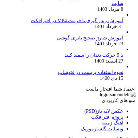
سایت
8 مرداد 1403
آموزش رندر گیری با فرمت MP4 در افترافکت
31 خرداد 1401
آموزش شارژ صحیح باتری گوشی
23 خرداد 1401
با 5 حرکت دندان را سفید کنید
27 اسفند 1400
نحوه استفاده پریست در فتوشاپ
15 دی 1400
اعتماد شما افتخار ماست
منو های کاربردی
عکس لایه باز(PSD)
پروژه افترافکت
آهنگ زمینه
وبسایت گلسارموزیک