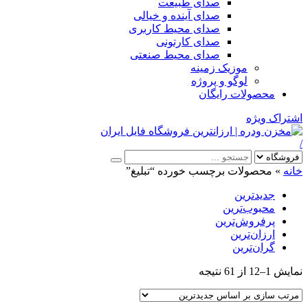
صدای طبیعت
صدای آینده و خیالی
صدای محیط کاربری
صدای کارتونی
صدای محیط صنعتی
موزیک زمینه
لوگو و پروژه
محصولات رایگان
اشتراک ویژه
/
خانه
»
محصولات برچسب خورده “تبلیغ”
جدیدترین
محبوب‌ترین
پرفروش‌ترین
ارزان‌ترین
گران‌ترین
Sorted
نمایش 1–12 از 61 نتیجه
by
latest