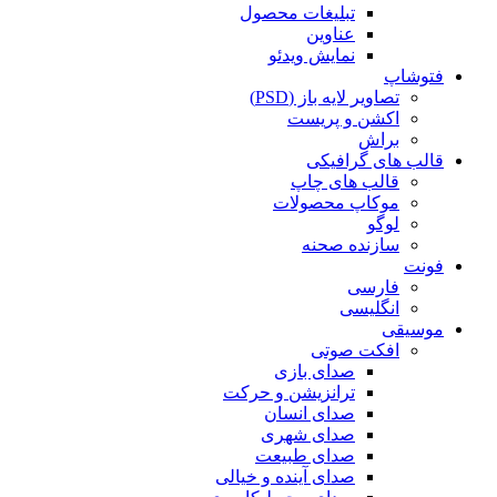
تبلیغات محصول
عناوین
نمایش ویدئو
فتوشاپ
تصاویر لایه باز (PSD)
اکشن و پریست
براش
قالب های گرافیکی
قالب های چاپ
موکاپ محصولات
لوگو
سازنده صحنه
فونت
فارسی
انگلیسی
موسیقی
افکت صوتی
صدای بازی
ترانزیشن و حرکت
صدای انسان
صدای شهری
صدای طبیعت
صدای آینده و خیالی