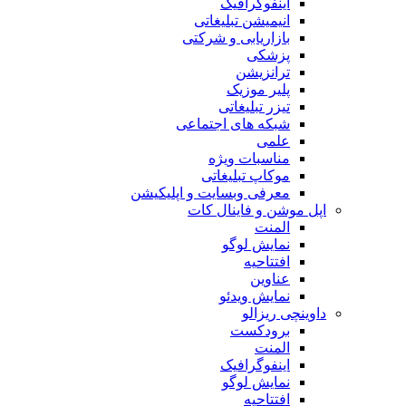
اینفوگرافیک
انیمیشن تبلیغاتی
بازاریابی و شرکتی
پزشکی
ترانزیشن
پلیر موزیک
تیزر تبلیغاتی
شبکه های اجتماعی
علمی
مناسبات ویژه
موکاپ تبلیغاتی
معرفی وبسایت و اپلیکیشن
اپل موشن و فاینال کات
المنت
نمایش لوگو
افتتاحیه
عناوین
نمایش ویدئو
داوینچی ریزالو
برودکست
المنت
اینفوگرافیک
نمایش لوگو
افتتاحیه