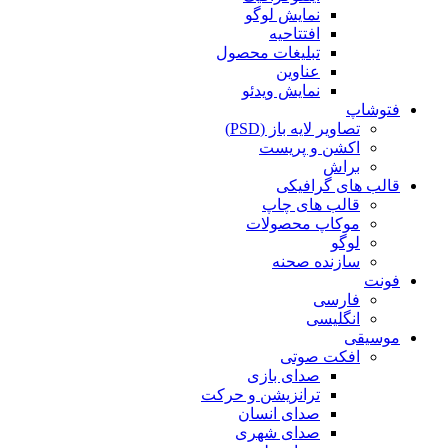
نمایش لوگو
افتتاحیه
تبلیغات محصول
عناوین
نمایش ویدئو
فتوشاپ
تصاویر لایه باز (PSD)
اکشن و پریست
براش
قالب های گرافیکی
قالب های چاپ
موکاپ محصولات
لوگو
سازنده صحنه
فونت
فارسی
انگلیسی
موسیقی
افکت صوتی
صدای بازی
ترانزیشن و حرکت
صدای انسان
صدای شهری