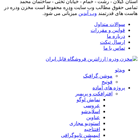
استان گیلان - رشت - خمام - خیابان تختی - ساختمان محمد
تمامی حقوق مطالب وب سایت وِدِرِه محفوظ است مخزن ودره در
هاست های قدرتمند
وب آیدین
میزبانی می شود.
سوالات متداول
قوانین و مقررات
درباره ما
ارسال تیکت
تماس با ما
ویدئو
موشن گرافیک
فوتیج
پروژه های آماده
افترافکت و پریمیر
نمایش لوگو
عروسی
اسلایدشو
عناوین
استودیو مجازی
افتتاحیه
انیمیشن تایپوگرافی