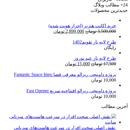
24+
مطالب وبلاگ
جدیدترین محصولات
خرید اکانت هتزنر (احراز هویت شده)
قیمت
قیمت
3,500,000
تومان
2,899,000
تومان
اصلی:
فعلی:
طرح لایه باز تقویم1402
3,500,000 تومان
2,899,000 تومان.
رایگان
بود.
طرح لایه باز عید نوروز
قیمت
قیمت
17,500
تومان
15,000
تومان
اصلی:
فعلی:
17,500 تومان
15,000 تومان.
پروژه داوینچی ریزالو معرفی فضا Fantastic Space Intro
10,000
تومان
بود.
پروژه داوینچی ریزالو افتتاحیه سریع Fast Opener
10,000
تومان
آخرین مطالب
نقش اصلی سخت افزار در سرعت هاست‌های میزبانی