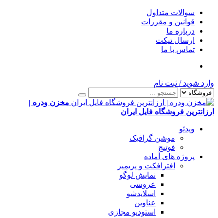
سوالات متداول
قوانین و مقررات
درباره ما
ارسال تیکت
تماس با ما
وارد شوید
/
ثبت نام
مخزن ودره |
ارزانترین فروشگاه فایل ایران
ویدئو
موشن گرافیک
فوتیج
پروژه های آماده
افترافکت و پریمیر
نمایش لوگو
عروسی
اسلایدشو
عناوین
استودیو مجازی