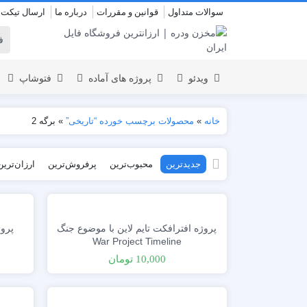
سوالات متداول
قوانین و مقررات
درباره ما
ارسال تیکت
ویدئو
پروژه های آماده
فتوشاپ
خانه
»
محصولات برچسب خورده “تاریخی”
»
برگه 2
نمایش لوگو
المنت
جدیدترین
محبوب‌ترین
پرفروش‌ترین
ارزان‌ترین
عروسی
نمایش 
اسلایدشو
افتتاحیه
عناوین
عناوین
استودیو مجازی
نمایش و
پروژه افترافکت تایم لاین با موضوع جنگ
پروژ
افتتاحیه
War Project Timeline
انیمیشن تایپوگرافی
10,000
تومان
اینفوگرافیک
انیمیشن تبلیغاتی
بازاریابی و شرکتی