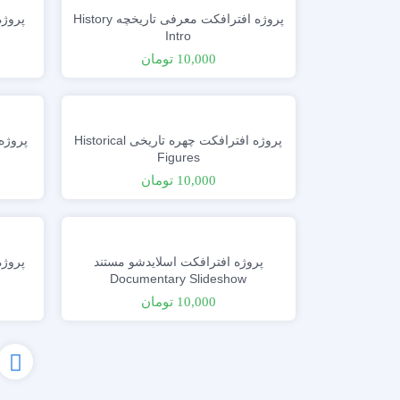
پزشکی
پروژه افترافکت معرفی تاریخچه History
m
Intro
ترانزیشن
10,000
تومان
پلیر موزیک
تیزر تبلیغاتی
شبکه های اجتماعی
علمی
پروژه افترافکت چهره تاریخی Historical
مناسبات ویژه
Figures
موکاپ تبلیغاتی
10,000
تومان
معرفی وبسایت و اپلیکیشن
پروژه افترافکت اسلایدشو مستند
Documentary Slideshow
10,000
تومان