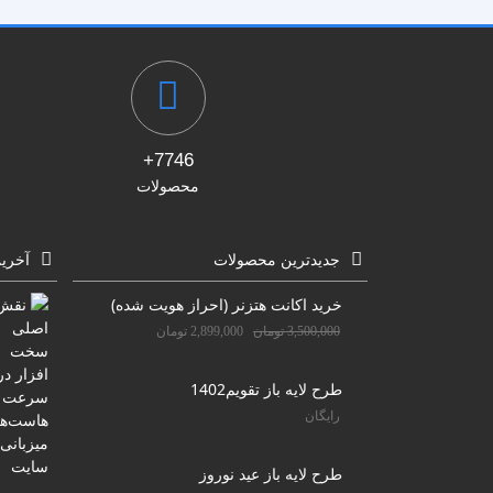
7746+
محصولات
جدیدترین محصولات
آخری
خرید اکانت هتزنر (احراز هویت شده)
3,500,000
تومان
2,899,000
تومان
طرح لایه باز تقویم1402
رایگان
طرح لایه باز عید نوروز