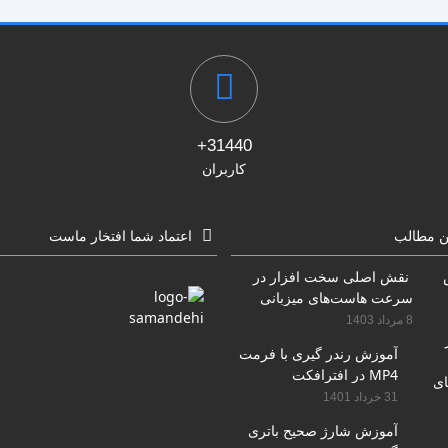
31440+
کاربران
ن مطالب
اعتماد شما افتخار ماست
نقش اصلی سخت افزار در
سرعت هاست‌های میزبانی
سایت
8 مرداد 1403
آموزش رندر گیری با فرمت
MP4 در افترافکت
31 خرداد 1401
آموزش شارژ صحیح باتری