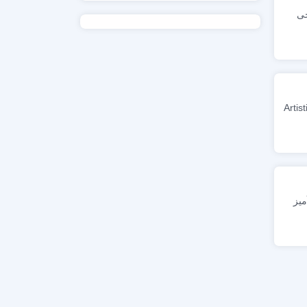
خی
نری Artistic Film
میز