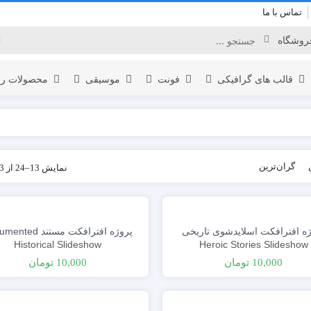
تماس با ما
قالب های گرافیکی
فونت
موسیقی
محصولات را
برودکست
گران‌ترین
نمایش 13–24 از 33 نتیجه
لوگو
المنت
اینفوگرافیک
نمایش لوگو
یدئو
افتتاحیه
ه افترافکت اسلایدشوی تاریخی
پروژه افترافکت مستند d
تبلیغات محصول
Historical Slideshow
Heroic Stories Slideshow
عناوین
10,000
تومان
10,000
تومان
نمایش ویدئو