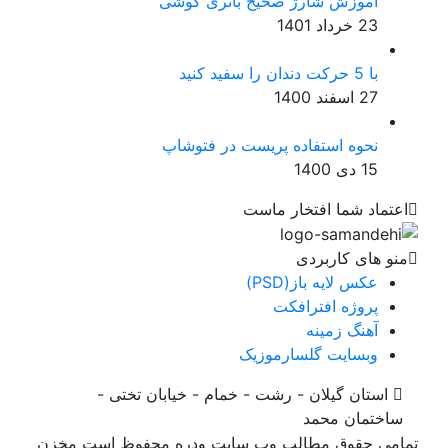
آموزش شارژ صحیح باتری گوشی
23 خرداد 1401
با 5 حرکت دندان را سفید کنید
27 اسفند 1400
نحوه استفاده پریست در فتوشاپ
15 دی 1400
اعتماد شما افتخار ماست
منو های کاربردی
عکس لایه باز(PSD)
پروژه افترافکت
آهنگ زمینه
وبسایت گلسارموزیک
استان گیلان - رشت - خمام - خیابان تختی -
ساختمان محمد
تمامی حقوق مطالب وب سایت وِدِرِه محفوظ است مخزن