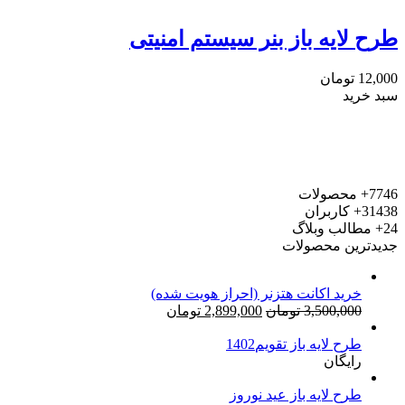
طرح لایه باز بنر سیستم امنیتی
12,000
تومان
سبد خرید
7746+
محصولات
31438+
کاربران
24+
مطالب وبلاگ
جدیدترین محصولات
خرید اکانت هتزنر (احراز هویت شده)
قیمت
قیمت
3,500,000
تومان
2,899,000
تومان
اصلی:
فعلی:
طرح لایه باز تقویم1402
3,500,000 تومان
2,899,000 تومان.
رایگان
بود.
طرح لایه باز عید نوروز