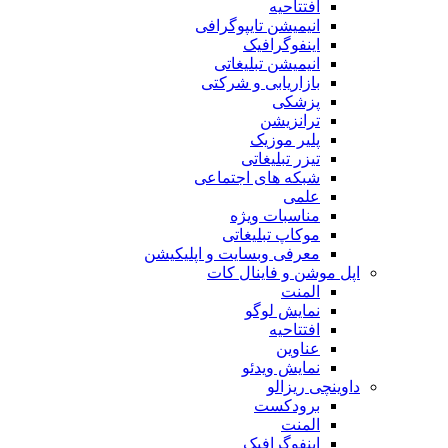
افتتاحیه
انیمیشن تایپوگرافی
اینفوگرافیک
انیمیشن تبلیغاتی
بازاریابی و شرکتی
پزشکی
ترانزیشن
پلیر موزیک
تیزر تبلیغاتی
شبکه های اجتماعی
علمی
مناسبات ویژه
موکاپ تبلیغاتی
معرفی وبسایت و اپلیکیشن
اپل موشن و فاینال کات
المنت
نمایش لوگو
افتتاحیه
عناوین
نمایش ویدئو
داوینچی ریزالو
برودکست
المنت
اینفوگرافیک