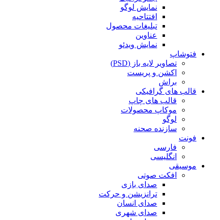
نمایش لوگو
افتتاحیه
تبلیغات محصول
عناوین
نمایش ویدئو
فتوشاپ
تصاویر لایه باز (PSD)
اکشن و پریست
براش
قالب های گرافیکی
قالب های چاپ
موکاپ محصولات
لوگو
سازنده صحنه
فونت
فارسی
انگلیسی
موسیقی
افکت صوتی
صدای بازی
ترانزیشن و حرکت
صدای انسان
صدای شهری