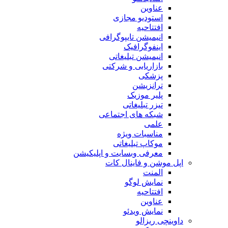
عناوین
استودیو مجازی
افتتاحیه
انیمیشن تایپوگرافی
اینفوگرافیک
انیمیشن تبلیغاتی
بازاریابی و شرکتی
پزشکی
ترانزیشن
پلیر موزیک
تیزر تبلیغاتی
شبکه های اجتماعی
علمی
مناسبات ویژه
موکاپ تبلیغاتی
معرفی وبسایت و اپلیکیشن
اپل موشن و فاینال کات
المنت
نمایش لوگو
افتتاحیه
عناوین
نمایش ویدئو
داوینچی ریزالو