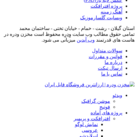
عکس لایه باز(PSD)
پروژه افترافکت
آهنگ زمینه
وبسایت گلسارموزیک
استان گیلان - رشت - خمام - خیابان تختی - ساختمان محمد
تمامی حقوق مطالب وب سایت وِدِرِه محفوظ است مخزن ودره در
هاست های قدرتمند
وب آیدین
میزبانی می شود.
سوالات متداول
قوانین و مقررات
درباره ما
ارسال تیکت
تماس با ما
ویدئو
موشن گرافیک
فوتیج
پروژه های آماده
افترافکت و پریمیر
نمایش لوگو
عروسی
اسلایدشو