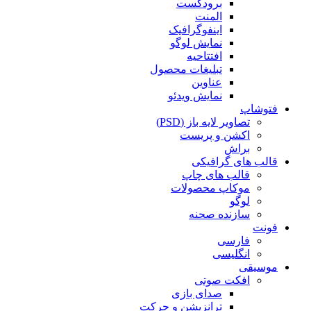
برودکست
المنت
اینفوگرافیک
نمایش لوگو
افتتاحیه
تبلیغات محصول
عناوین
نمایش ویدئو
فتوشاپ
تصاویر لایه باز (PSD)
اکشن و پریست
براش
قالب های گرافیکی
قالب های چاپ
موکاپ محصولات
لوگو
سازنده صحنه
فونت
فارسی
انگلیسی
موسیقی
افکت صوتی
صدای بازی
ترانزیشن و حرکت