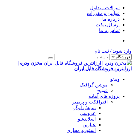
سوالات متداول
قوانین و مقررات
درباره ما
ارسال تیکت
تماس با ما
وارد شوید
/
ثبت نام
مخزن ودره |
ارزانترین فروشگاه فایل ایران
ویدئو
موشن گرافیک
فوتیج
پروژه های آماده
افترافکت و پریمیر
نمایش لوگو
عروسی
اسلایدشو
عناوین
استودیو مجازی