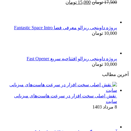
قیمت
قیمت
17,500
تومان
15,000
تومان
اصلی:
فعلی:
17,500 تومان
15,000 تومان.
بود.
پروژه داوینچی ریزالو معرفی فضا Fantastic Space Intro
10,000
تومان
پروژه داوینچی ریزالو افتتاحیه سریع Fast Opener
10,000
تومان
آخرین مطالب
نقش اصلی سخت افزار در سرعت هاست‌های میزبانی
سایت
8 مرداد 1403