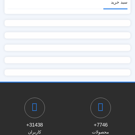
سبد خرید
31438+
7746+
محصولات
کاربران