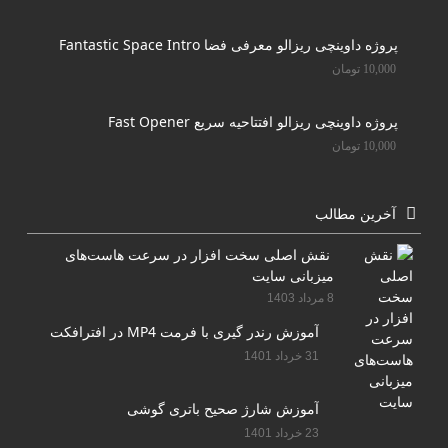
پروژه داوینچی ریزالو معرفی فضا Fantastic Space Intro
10,000
تومان
پروژه داوینچی ریزالو افتتاحیه سریع Fast Opener
10,000
تومان
آخرین مطالب
نقش اصلی سخت افزار در سرعت هاست‌های
میزبانی سایت
8 مرداد 1403
آموزش رندر گیری با فرمت MP4 در افترافکت
31 خرداد 1401
آموزش شارژ صحیح باتری گوشی
23 خرداد 1401