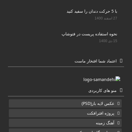
با 5 حرکت دندان را سفید کنید
27 اسفند 1400
نحوه استفاده پریست در فتوشاپ
15 دی 1400
اعتماد شما افتخار ماست
منو های کاربردی
عکس لایه باز(PSD)
پروژه افترافکت
آهنگ زمینه