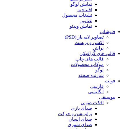
نمایش لوگو
افتتاحیه
تبلیغات محصول
عناوین
نمایش ویدئو
فتوشاپ
تصاویر لایه باز (PSD)
اکشن و پریست
براش
قالب های گرافیکی
قالب های چاپ
موکاپ محصولات
لوگو
سازنده صحنه
فونت
فارسی
انگلیسی
موسیقی
افکت صوتی
صدای بازی
ترانزیشن و حرکت
صدای انسان
صدای شهری