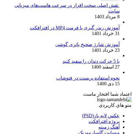
نقش اصلی سخت افزار در سرعت هاست‌های میزبانی
سایت
8 مرداد 1403
آموزش رندر گیری با فرمت MP4 در افترافکت
31 خرداد 1401
آموزش شارژ صحیح باتری گوشی
23 خرداد 1401
با 5 حرکت دندان را سفید کنید
27 اسفند 1400
نحوه استفاده پریست در فتوشاپ
15 دی 1400
اعتماد شما افتخار ماست
منو های کاربردی
عکس لایه باز(PSD)
پروژه افترافکت
آهنگ زمینه
وبسایت گلسارموزیک