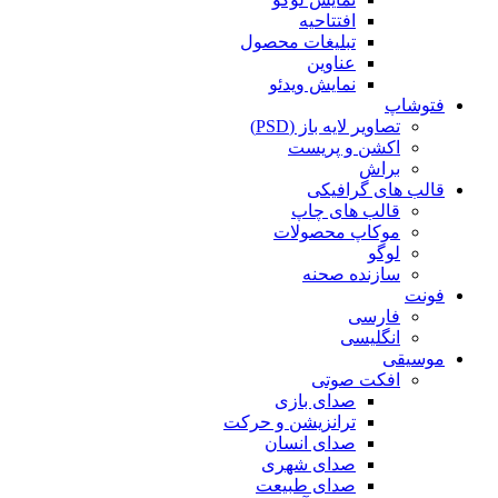
افتتاحیه
تبلیغات محصول
عناوین
نمایش ویدئو
فتوشاپ
تصاویر لایه باز (PSD)
اکشن و پریست
براش
قالب های گرافیکی
قالب های چاپ
موکاپ محصولات
لوگو
سازنده صحنه
فونت
فارسی
انگلیسی
موسیقی
افکت صوتی
صدای بازی
ترانزیشن و حرکت
صدای انسان
صدای شهری
صدای طبیعت