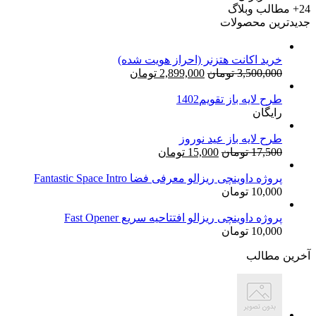
24+
مطالب وبلاگ
جدیدترین محصولات
خرید اکانت هتزنر (احراز هویت شده)
قیمت
قیمت
3,500,000
تومان
2,899,000
تومان
اصلی:
فعلی:
طرح لایه باز تقویم1402
3,500,000 تومان
2,899,000 تومان.
رایگان
بود.
طرح لایه باز عید نوروز
قیمت
قیمت
17,500
تومان
15,000
تومان
اصلی:
فعلی:
17,500 تومان
15,000 تومان.
پروژه داوینچی ریزالو معرفی فضا Fantastic Space Intro
10,000
تومان
بود.
پروژه داوینچی ریزالو افتتاحیه سریع Fast Opener
10,000
تومان
آخرین مطالب