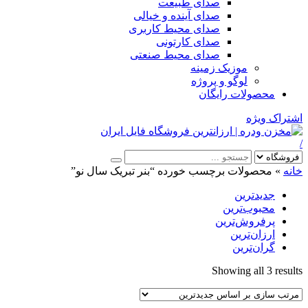
صدای طبیعت
صدای آینده و خیالی
صدای محیط کاربری
صدای کارتونی
صدای محیط صنعتی
موزیک زمینه
لوگو و پروژه
محصولات رایگان
اشتراک ویژه
/
خانه
»
محصولات برچسب خورده “بنر تبریک سال نو”
جدیدترین
محبوب‌ترین
پرفروش‌ترین
ارزان‌ترین
گران‌ترین
Sorted
Showing all 3 results
by
latest