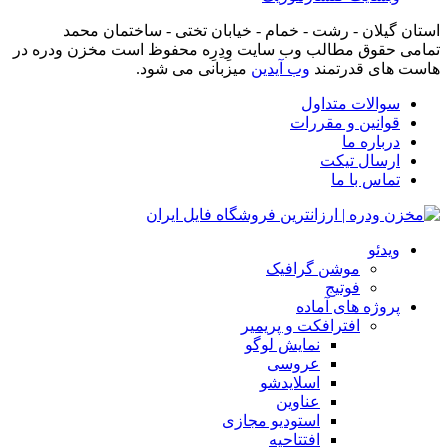
استان گیلان - رشت - خمام - خیابان تختی - ساختمان محمد
تمامی حقوق مطالب وب سایت وِدِرِه محفوظ است مخزن ودره در
هاست های قدرتمند
وب آیدین
میزبانی می شود.
سوالات متداول
قوانین و مقررات
درباره ما
ارسال تیکت
تماس با ما
ویدئو
موشن گرافیک
فوتیج
پروژه های آماده
افترافکت و پریمیر
نمایش لوگو
عروسی
اسلایدشو
عناوین
استودیو مجازی
افتتاحیه