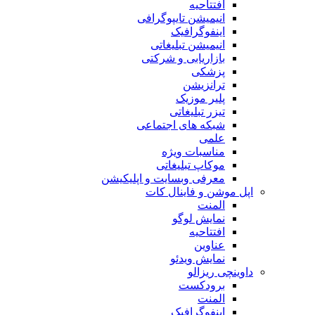
افتتاحیه
انیمیشن تایپوگرافی
اینفوگرافیک
انیمیشن تبلیغاتی
بازاریابی و شرکتی
پزشکی
ترانزیشن
پلیر موزیک
تیزر تبلیغاتی
شبکه های اجتماعی
علمی
مناسبات ویژه
موکاپ تبلیغاتی
معرفی وبسایت و اپلیکیشن
اپل موشن و فاینال کات
المنت
نمایش لوگو
افتتاحیه
عناوین
نمایش ویدئو
داوینچی ریزالو
برودکست
المنت
اینفوگرافیک