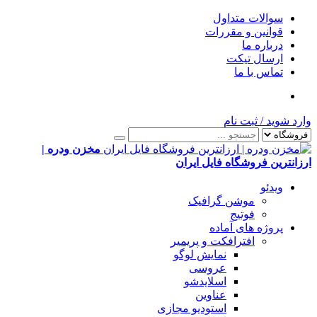
سوالات متداول
قوانین و مقررات
درباره ما
ارسال تیکت
تماس با ما
وارد شوید
/
ثبت نام
مخزن ودره |
ارزانترین فروشگاه فایل ایران
ویدئو
موشن گرافیک
فوتیج
پروژه های آماده
افترافکت و پریمیر
نمایش لوگو
عروسی
اسلایدشو
عناوین
استودیو مجازی