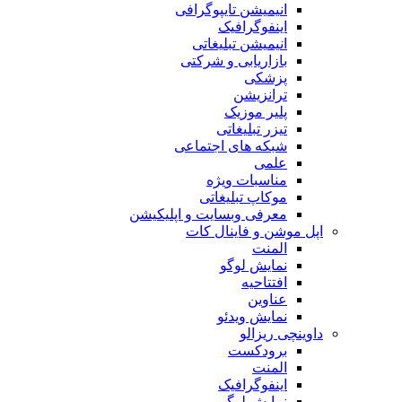
انیمیشن تایپوگرافی
اینفوگرافیک
انیمیشن تبلیغاتی
بازاریابی و شرکتی
پزشکی
ترانزیشن
پلیر موزیک
تیزر تبلیغاتی
شبکه های اجتماعی
علمی
مناسبات ویژه
موکاپ تبلیغاتی
معرفی وبسایت و اپلیکیشن
اپل موشن و فاینال کات
المنت
نمایش لوگو
افتتاحیه
عناوین
نمایش ویدئو
داوینچی ریزالو
برودکست
المنت
اینفوگرافیک
نمایش لوگو