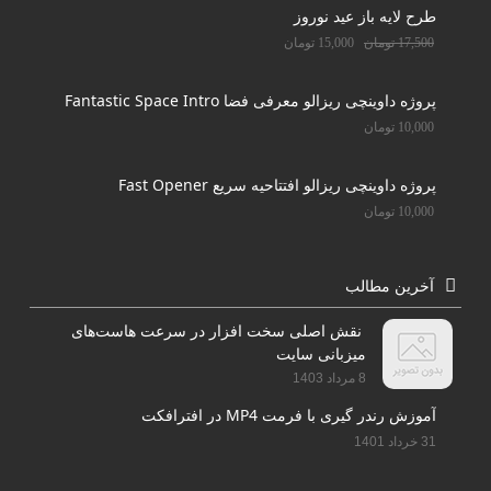
طرح لایه باز عید نوروز
17,500
تومان
15,000
تومان
پروژه داوینچی ریزالو معرفی فضا Fantastic Space Intro
10,000
تومان
پروژه داوینچی ریزالو افتتاحیه سریع Fast Opener
10,000
تومان
آخرین مطالب
نقش اصلی سخت افزار در سرعت هاست‌های
میزبانی سایت
8 مرداد 1403
آموزش رندر گیری با فرمت MP4 در افترافکت
31 خرداد 1401