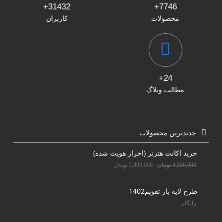
31432+
7746+
محصولات
کاربران
24+
مطالب وبلاگ
جدیدترین محصولات
خرید اکانت هتزنر (احراز هویت شده)
3,500,000
تومان
2,899,000
تومان
طرح لایه باز تقویم1402
رایگان