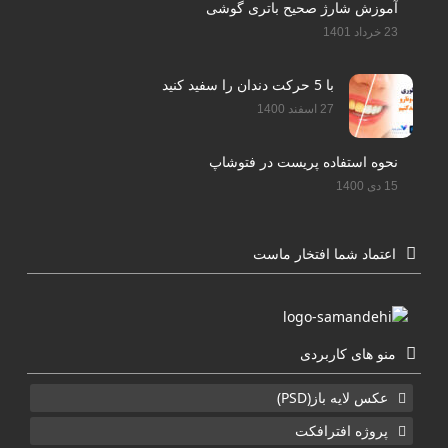
آموزش شارژ صحیح باتری گوشی
23 خرداد 1401
با 5 حرکت دندان را سفید کنید
27 اسفند 1400
نحوه استفاده پریست در فتوشاپ
15 دی 1400
اعتماد شما افتخار ماست
منو های کاربردی
عکس لایه باز(PSD)
پروژه افترافکت