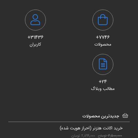
31436+
7746+
محصولات
کاربران
24+
مطالب وبلاگ
جدیدترین محصولات
خرید اکانت هتزنر (احراز هویت شده)
3,500,000
تومان
2,899,000
تومان