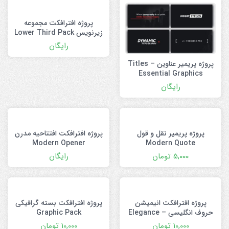
پروژه افترافکت مجموعه
زیرنویس Lower Third Pack
رایگان
پروژه پریمیر عناوین Titles –
Essential Graphics
رایگان
پروژه پریمیر نقل و قول
پروژه افترافکت افتتاحیه مدرن
Modern Opener
Modern Quote
5,000
تومان
رایگان
پروژه افترافکت انیمیشن
پروژه افترافکت بسته گرافیکی
حروف انگلیسی Elegance –
Graphic Pack
Animated Handwriting
10,000
تومان
10,000
تومان