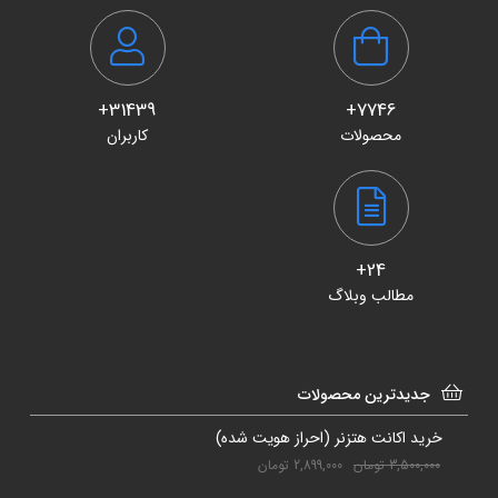
31439+
7746+
محصولات
کاربران
24+
مطالب وبلاگ
جدیدترین محصولات
خرید اکانت هتزنر (احراز هویت شده)
3,500,000
تومان
2,899,000
تومان