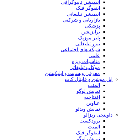
انیمیشن تایپوگرافی
اینفوگرافیک
انیمیشن تبلیغاتی
بازاریابی و شرکتی
پزشکی
ترانزیشن
پلیر موزیک
تیزر تبلیغاتی
شبکه های اجتماعی
علمی
مناسبات ویژه
موکاپ تبلیغاتی
معرفی وبسایت و اپلیکیشن
اپل موشن و فاینال کات
المنت
نمایش لوگو
افتتاحیه
عناوین
نمایش ویدئو
داوینچی ریزالو
برودکست
المنت
اینفوگرافیک
نمایش لوگو