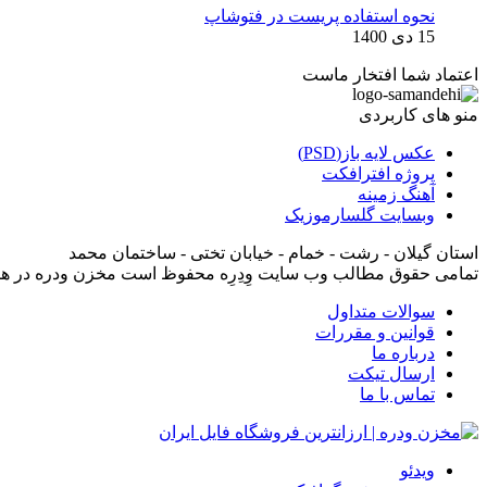
نحوه استفاده پریست در فتوشاپ
15 دی 1400
اعتماد شما افتخار ماست
منو های کاربردی
عکس لایه باز(PSD)
پروژه افترافکت
آهنگ زمینه
وبسایت گلسارموزیک
استان گیلان - رشت - خمام - خیابان تختی - ساختمان محمد
تمامی حقوق مطالب وب سایت وِدِرِه محفوظ است مخزن ودره در ه
سوالات متداول
قوانین و مقررات
درباره ما
ارسال تیکت
تماس با ما
ویدئو