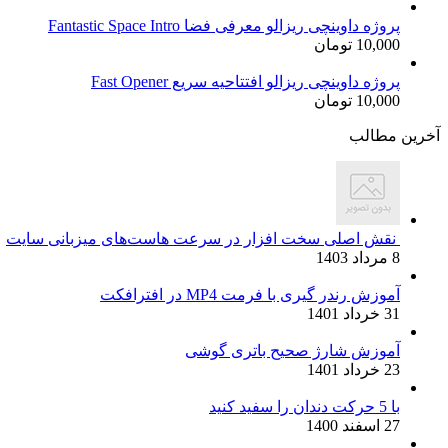
اصلی:
فعلی:
17,500 تومان
15,000 تومان.
پروژه داوینچی ریزالو معرفی فضا Fantastic Space Intro
10,000
تومان
بود.
پروژه داوینچی ریزالو افتتاحیه سریع Fast Opener
10,000
تومان
آخرین مطالب
نقش اصلی سخت افزار در سرعت هاست‌های میزبانی سایت
8 مرداد 1403
آموزش رندر گیری با فرمت MP4 در افترافکت
31 خرداد 1401
آموزش شارژ صحیح باتری گوشی
23 خرداد 1401
با 5 حرکت دندان را سفید کنید
27 اسفند 1400