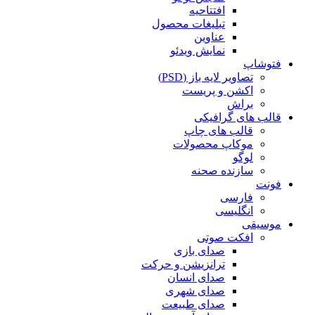
افتتاحیه
تبلیغات محصول
عناوین
نمایش ویدئو
فتوشاپ
تصاویر لایه باز (PSD)
اکشن و پریست
براش
قالب های گرافیکی
قالب های چاپ
موکاپ محصولات
لوگو
سازنده صحنه
فونت
فارسی
انگلیسی
موسیقی
افکت صوتی
صدای بازی
ترانزیشن و حرکت
صدای انسان
صدای شهری
صدای طبیعت