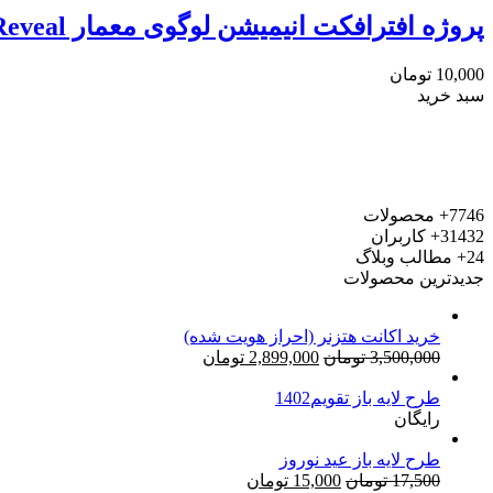
پروژه افترافکت انیمیشن لوگوی معمار Architect Logo Reveal
10,000
تومان
سبد خرید
7746+
محصولات
31432+
کاربران
24+
مطالب وبلاگ
جدیدترین محصولات
خرید اکانت هتزنر (احراز هویت شده)
قیمت
قیمت
3,500,000
تومان
2,899,000
تومان
اصلی:
فعلی:
طرح لایه باز تقویم1402
3,500,000 تومان
2,899,000 تومان.
رایگان
بود.
طرح لایه باز عید نوروز
قیمت
قیمت
17,500
تومان
15,000
تومان