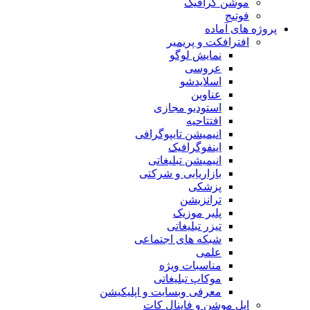
موشن گرافیک
فوتیج
پروژه های آماده
افترافکت و پریمیر
نمایش لوگو
عروسی
اسلایدشو
عناوین
استودیو مجازی
افتتاحیه
انیمیشن تایپوگرافی
اینفوگرافیک
انیمیشن تبلیغاتی
بازاریابی و شرکتی
پزشکی
ترانزیشن
پلیر موزیک
تیزر تبلیغاتی
شبکه های اجتماعی
علمی
مناسبات ویژه
موکاپ تبلیغاتی
معرفی وبسایت و اپلیکیشن
اپل موشن و فاینال کات