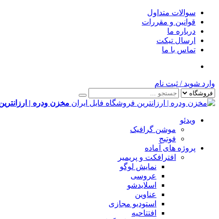
سوالات متداول
قوانین و مقررات
درباره ما
ارسال تیکت
تماس با ما
وارد شوید
/
ثبت نام
مخزن ودره | ارزانترین
ویدئو
موشن گرافیک
فوتیج
پروژه های آماده
افترافکت و پریمیر
نمایش لوگو
عروسی
اسلایدشو
عناوین
استودیو مجازی
افتتاحیه