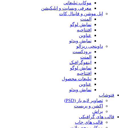
موکاپ تبلیغاتی
معرفی وبسایت و اپلیکیشن
اپل موشن و فاینال کات
المنت
نمایش لوگو
افتتاحیه
عناوین
نمایش ویدئو
داوینچی ریزالو
برودکست
المنت
اینفوگرافیک
نمایش لوگو
افتتاحیه
تبلیغات محصول
عناوین
نمایش ویدئو
فتوشاپ
تصاویر لایه باز (PSD)
اکشن و پریست
براش
قالب های گرافیکی
قالب های چاپ
موکاپ محصولات