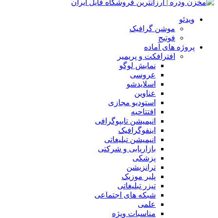
ویدئو
موشن گرافیک
فوتیج
پروژه های آماده
افترافکت و پریمیر
نمایش لوگو
عروسی
اسلایدشو
عناوین
استودیو مجازی
افتتاحیه
انیمیشن تایپوگرافی
اینفوگرافیک
انیمیشن تبلیغاتی
بازاریابی و شرکتی
پزشکی
ترانزیشن
پلیر موزیک
تیزر تبلیغاتی
شبکه های اجتماعی
علمی
مناسبات ویژه