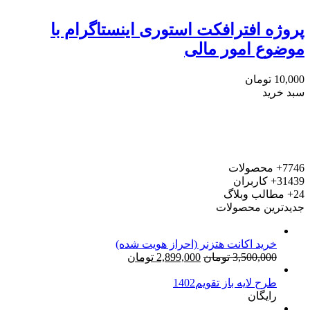
پروژه افترافکت استوری اینستاگرام با
موضوع امور مالی
10,000
تومان
سبد خرید
7746+
محصولات
31439+
کاربران
24+
مطالب وبلاگ
جدیدترین محصولات
خرید اکانت هتزنر (احراز هویت شده)
قیمت
قیمت
3,500,000
تومان
2,899,000
تومان
اصلی:
فعلی:
طرح لایه باز تقویم1402
3,500,000 تومان
2,899,000 تومان.
رایگان
بود.