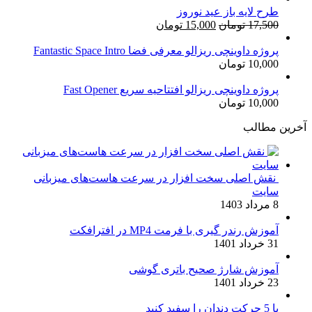
طرح لایه باز عید نوروز
قیمت
قیمت
17,500
تومان
15,000
تومان
اصلی:
فعلی:
17,500 تومان
15,000 تومان.
پروژه داوینچی ریزالو معرفی فضا Fantastic Space Intro
10,000
تومان
بود.
پروژه داوینچی ریزالو افتتاحیه سریع Fast Opener
10,000
تومان
آخرین مطالب
نقش اصلی سخت افزار در سرعت هاست‌های میزبانی
سایت
8 مرداد 1403
آموزش رندر گیری با فرمت MP4 در افترافکت
31 خرداد 1401
آموزش شارژ صحیح باتری گوشی
23 خرداد 1401
با 5 حرکت دندان را سفید کنید