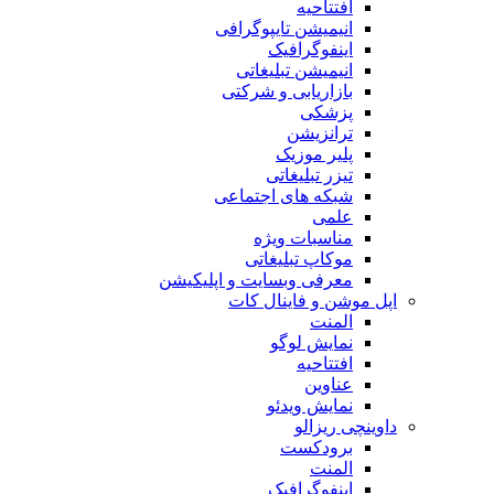
افتتاحیه
انیمیشن تایپوگرافی
اینفوگرافیک
انیمیشن تبلیغاتی
بازاریابی و شرکتی
پزشکی
ترانزیشن
پلیر موزیک
تیزر تبلیغاتی
شبکه های اجتماعی
علمی
مناسبات ویژه
موکاپ تبلیغاتی
معرفی وبسایت و اپلیکیشن
اپل موشن و فاینال کات
المنت
نمایش لوگو
افتتاحیه
عناوین
نمایش ویدئو
داوینچی ریزالو
برودکست
المنت
اینفوگرافیک