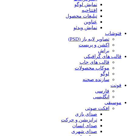
نمایش لوگو
افتتاحیه
تبلیغات محصول
عناوین
نمایش ویدئو
فتوشاپ
تصاویر لایه باز (PSD)
اکشن و پریست
براش
قالب های گرافیکی
قالب های چاپ
موکاپ محصولات
لوگو
سازنده صحنه
فونت
فارسی
انگلیسی
موسیقی
افکت صوتی
صدای بازی
ترانزیشن و حرکت
صدای انسان
صدای شهری