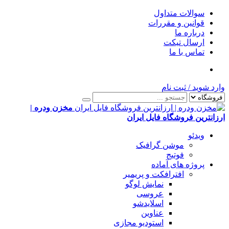
سوالات متداول
قوانین و مقررات
درباره ما
ارسال تیکت
تماس با ما
وارد شوید
/
ثبت نام
مخزن ودره |
ارزانترین فروشگاه فایل ایران
ویدئو
موشن گرافیک
فوتیج
پروژه های آماده
افترافکت و پریمیر
نمایش لوگو
عروسی
اسلایدشو
عناوین
استودیو مجازی