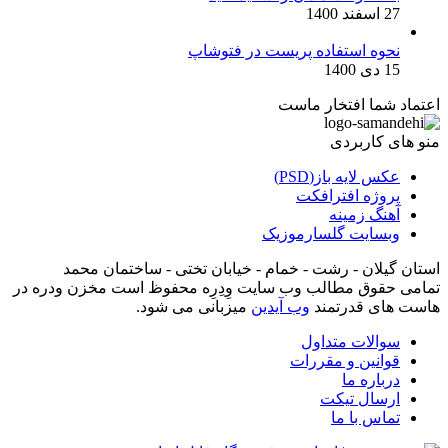
27 اسفند 1400
نحوه استفاده پریست در فتوشاپ
15 دی 1400
اعتماد شما افتخار ماست
منو های کاربردی
عکس لایه باز(PSD)
پروژه افترافکت
آهنگ زمینه
وبسایت گلسارموزیک
استان گیلان - رشت - خمام - خیابان تختی - ساختمان محمد
تمامی حقوق مطالب وب سایت وِدِرِه محفوظ است مخزن ودره در
هاست های قدرتمند
وب آیدین
میزبانی می شود.
سوالات متداول
قوانین و مقررات
درباره ما
ارسال تیکت
تماس با ما