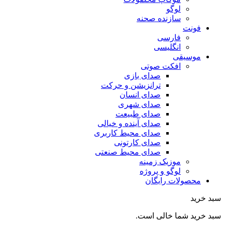
لوگو
سازنده صحنه
فونت
فارسی
انگلیسی
موسیقی
افکت صوتی
صدای بازی
ترانزیشن و حرکت
صدای انسان
صدای شهری
صدای طبیعت
صدای آینده و خیالی
صدای محیط کاربری
صدای کارتونی
صدای محیط صنعتی
موزیک زمینه
لوگو و پروژه
محصولات رایگان
سبد خرید
سبد خرید شما خالی است.