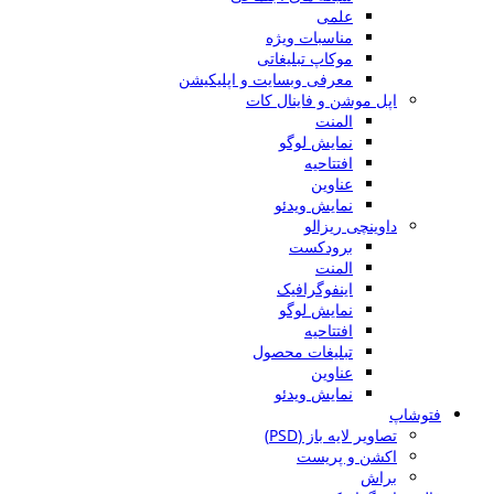
علمی
مناسبات ویژه
موکاپ تبلیغاتی
معرفی وبسایت و اپلیکیشن
اپل موشن و فاینال کات
المنت
نمایش لوگو
افتتاحیه
عناوین
نمایش ویدئو
داوینچی ریزالو
برودکست
المنت
اینفوگرافیک
نمایش لوگو
افتتاحیه
تبلیغات محصول
عناوین
نمایش ویدئو
فتوشاپ
تصاویر لایه باز (PSD)
اکشن و پریست
براش