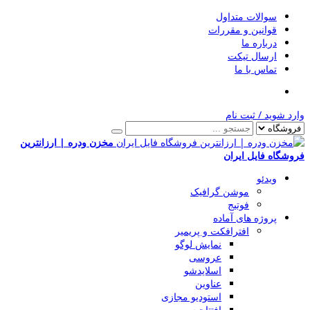
سوالات متداول
قوانین و مقررات
درباره ما
ارسال تیکت
تماس با ما
وارد شوید
/
ثبت نام
مخزن ودره | ارزانترین
فروشگاه فایل ایران
ویدئو
موشن گرافیک
فوتیج
پروژه های آماده
افترافکت و پریمیر
نمایش لوگو
عروسی
اسلایدشو
عناوین
استودیو مجازی
افتتاحیه