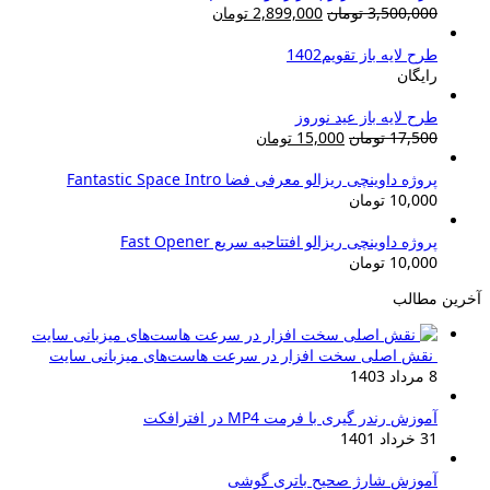
قیمت
قیمت
3,500,000
تومان
2,899,000
تومان
اصلی:
فعلی:
3,500,000 تومان
2,899,000 تومان.
طرح لایه باز تقویم1402
بود.
رایگان
طرح لایه باز عید نوروز
قیمت
قیمت
17,500
تومان
15,000
تومان
اصلی:
فعلی:
17,500 تومان
15,000 تومان.
پروژه داوینچی ریزالو معرفی فضا Fantastic Space Intro
بود.
10,000
تومان
پروژه داوینچی ریزالو افتتاحیه سریع Fast Opener
10,000
تومان
آخرین مطالب
نقش اصلی سخت افزار در سرعت هاست‌های میزبانی سایت
8 مرداد 1403
آموزش رندر گیری با فرمت MP4 در افترافکت
31 خرداد 1401
آموزش شارژ صحیح باتری گوشی