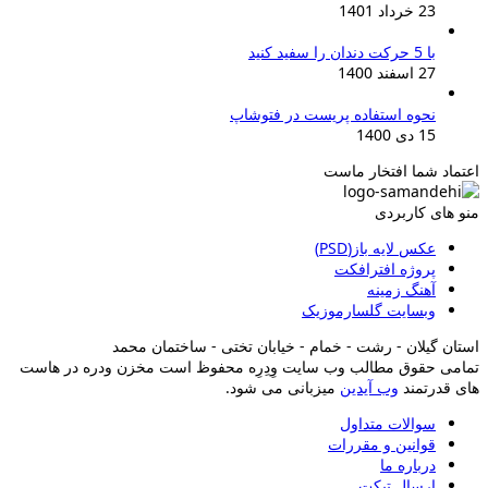
23 خرداد 1401
با 5 حرکت دندان را سفید کنید
27 اسفند 1400
نحوه استفاده پریست در فتوشاپ
15 دی 1400
اعتماد شما افتخار ماست
منو های کاربردی
عکس لایه باز(PSD)
پروژه افترافکت
آهنگ زمینه
وبسایت گلسارموزیک
استان گیلان - رشت - خمام - خیابان تختی - ساختمان محمد
تمامی حقوق مطالب وب سایت وِدِرِه محفوظ است مخزن ودره در هاست
های قدرتمند
وب آیدین
میزبانی می شود.
سوالات متداول
قوانین و مقررات
درباره ما
ارسال تیکت