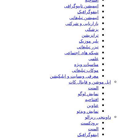
انیمیشن تایپوگرافی
اینفوگرافیک
انیمیشن تبلیغاتی
بازاریابی و شرکتی
پزشکی
ترانزیشن
پلیر موزیک
تیزر تبلیغاتی
شبکه های اجتماعی
علمی
مناسبات ویژه
موکاپ تبلیغاتی
معرفی وبسایت و اپلیکیشن
اپل موشن و فاینال کات
المنت
نمایش لوگو
افتتاحیه
عناوین
نمایش ویدئو
داوینچی ریزالو
برودکست
المنت
اینفوگرافیک