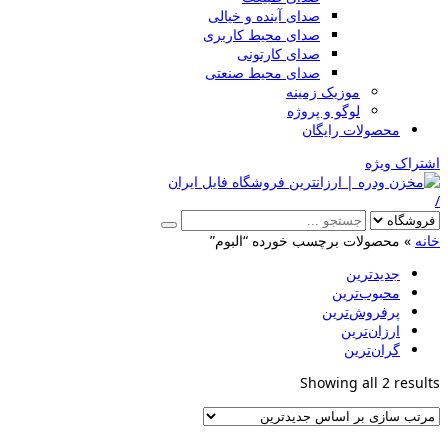
صدای آینده و خیالی
صدای محیط کاربری
صدای کارتونی
صدای محیط صنعتی
موزیک زمینه
لوگو و پروژه
محصولات رایگان
اشتراک ویژه
/
خانه
»
محصولات برچسب خورده “البوم”
جدیدترین
محبوب‌ترین
پرفروش‌ترین
ارزان‌ترین
گران‌ترین
Sorted
Showing all 2 results
by
latest