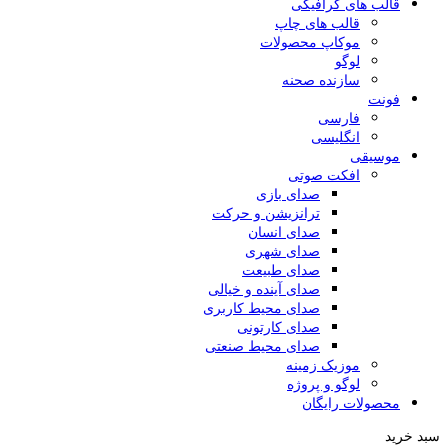
قالب های گرافیکی
قالب های چاپ
موکاپ محصولات
لوگو
سازنده صحنه
فونت
فارسی
انگلیسی
موسیقی
افکت صوتی
صدای بازی
ترانزیشن و حرکت
صدای انسان
صدای شهری
صدای طبیعت
صدای آینده و خیالی
صدای محیط کاربری
صدای کارتونی
صدای محیط صنعتی
موزیک زمینه
لوگو و پروژه
محصولات رایگان
سبد خرید