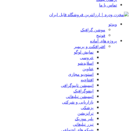
تماس با ما
ویدئو
موشن گرافیک
فوتیج
پروژه های آماده
افترافکت و پریمیر
نمایش لوگو
عروسی
اسلایدشو
عناوین
استودیو مجازی
افتتاحیه
انیمیشن تایپوگرافی
اینفوگرافیک
انیمیشن تبلیغاتی
بازاریابی و شرکتی
پزشکی
ترانزیشن
پلیر موزیک
تیزر تبلیغاتی
شبکه های اجتماعی