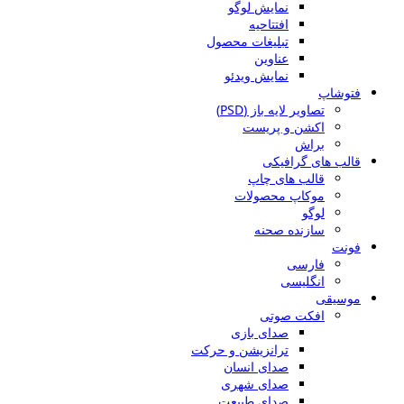
نمایش لوگو
افتتاحیه
تبلیغات محصول
عناوین
نمایش ویدئو
فتوشاپ
تصاویر لایه باز (PSD)
اکشن و پریست
براش
قالب های گرافیکی
قالب های چاپ
موکاپ محصولات
لوگو
سازنده صحنه
فونت
فارسی
انگلیسی
موسیقی
افکت صوتی
صدای بازی
ترانزیشن و حرکت
صدای انسان
صدای شهری
صدای طبیعت