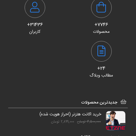
31436+
7746+
محصولات
کاربران
24+
مطالب وبلاگ
جدیدترین محصولات
خرید اکانت هتزنر (احراز هویت شده)
3,500,000
تومان
2,899,000
تومان