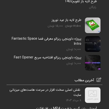
طرح لایه باز تقویم1402
رایگان
طرح لایه باز عید نوروز
17,500
تومان
15,000
تومان
پروژه داوینچی ریزالو معرفی فضا Fantastic Space
Intro
10,000
تومان
پروژه داوینچی ریزالو افتتاحیه سریع Fast Opener
10,000
تومان
آخرین مطالب
نقش اصلی سخت افزار در سرعت هاست‌های میزبانی
سایت
8 مرداد 1403
آموزش رندر گیری با فرمت MP4 در افترافکت