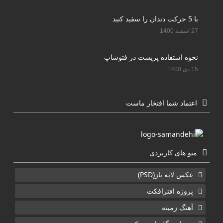
با 5 حرکت دندان را سفید کنید
27 اسفند 1400
نحوه استفاده پریست در فتوشاپ
15 دی 1400
اعتماد شما افتخار ماست
منو های کاربردی
عکس لایه باز(PSD)
پروژه افترافکت
آهنگ زمینه