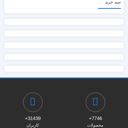
سبد خرید
31439+
7746+
محصولات
کاربران