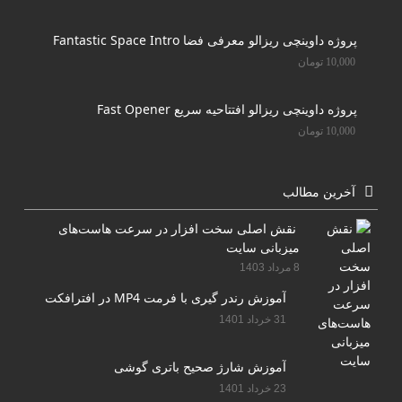
پروژه داوینچی ریزالو معرفی فضا Fantastic Space Intro
10,000
تومان
پروژه داوینچی ریزالو افتتاحیه سریع Fast Opener
10,000
تومان
آخرین مطالب
نقش اصلی سخت افزار در سرعت هاست‌های
میزبانی سایت
8 مرداد 1403
آموزش رندر گیری با فرمت MP4 در افترافکت
31 خرداد 1401
آموزش شارژ صحیح باتری گوشی
23 خرداد 1401