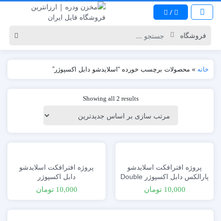
/
خانه
»
محصولات برچسب خورده “اسلایدشو دابل اکسپوژر”
Showing all 2 results
پروژه افترافکت اسلایدشو
پروژه افترافکت اسلایدشو
پارالکس دابل اکسپوژر Double
دابل اکسپوژر
Exposure Parallax
10,000
تومان
10,000
تومان
Slideshow