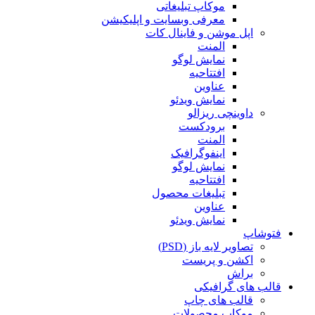
موکاپ تبلیغاتی
معرفی وبسایت و اپلیکیشن
اپل موشن و فاینال کات
المنت
نمایش لوگو
افتتاحیه
عناوین
نمایش ویدئو
داوینچی ریزالو
برودکست
المنت
اینفوگرافیک
نمایش لوگو
افتتاحیه
تبلیغات محصول
عناوین
نمایش ویدئو
فتوشاپ
تصاویر لایه باز (PSD)
اکشن و پریست
براش
قالب های گرافیکی
قالب های چاپ
موکاپ محصولات