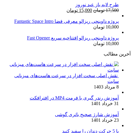
طرح لایه باز عید نوروز
قیمت
قیمت
17,500
تومان
15,000
تومان
اصلی:
فعلی:
17,500 تومان
15,000 تومان.
پروژه داوینچی ریزالو معرفی فضا Fantastic Space Intro
10,000
تومان
بود.
پروژه داوینچی ریزالو افتتاحیه سریع Fast Opener
10,000
تومان
آخرین مطالب
نقش اصلی سخت افزار در سرعت هاست‌های میزبانی
سایت
8 مرداد 1403
آموزش رندر گیری با فرمت MP4 در افترافکت
31 خرداد 1401
آموزش شارژ صحیح باتری گوشی
23 خرداد 1401
با 5 حرکت دندان را سفید کنید