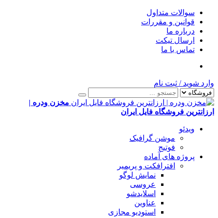
سوالات متداول
قوانین و مقررات
درباره ما
ارسال تیکت
تماس با ما
وارد شوید
/
ثبت نام
مخزن ودره |
ارزانترین فروشگاه فایل ایران
ویدئو
موشن گرافیک
فوتیج
پروژه های آماده
افترافکت و پریمیر
نمایش لوگو
عروسی
اسلایدشو
عناوین
استودیو مجازی