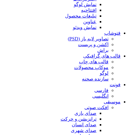
نمایش لوگو
افتتاحیه
تبلیغات محصول
عناوین
نمایش ویدئو
فتوشاپ
تصاویر لایه باز (PSD)
اکشن و پریست
براش
قالب های گرافیکی
قالب های چاپ
موکاپ محصولات
لوگو
سازنده صحنه
فونت
فارسی
انگلیسی
موسیقی
افکت صوتی
صدای بازی
ترانزیشن و حرکت
صدای انسان
صدای شهری