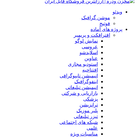
ویدئو
موشن گرافیک
فوتیج
پروژه های آماده
افترافکت و پریمیر
نمایش لوگو
عروسی
اسلایدشو
عناوین
استودیو مجازی
افتتاحیه
انیمیشن تایپوگرافی
اینفوگرافیک
انیمیشن تبلیغاتی
بازاریابی و شرکتی
پزشکی
ترانزیشن
پلیر موزیک
تیزر تبلیغاتی
شبکه های اجتماعی
علمی
مناسبات ویژه