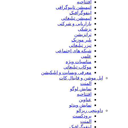
افتتاحیه
انیمیشن تایپوگرافی
اینفوگرافیک
انیمیشن تبلیغاتی
بازاریابی و شرکتی
پزشکی
ترانزیشن
پلیر موزیک
تیزر تبلیغاتی
شبکه های اجتماعی
علمی
مناسبات ویژه
موکاپ تبلیغاتی
معرفی وبسایت و اپلیکیشن
اپل موشن و فاینال کات
المنت
نمایش لوگو
افتتاحیه
عناوین
نمایش ویدئو
داوینچی ریزالو
برودکست
المنت
اینفوگرافیک