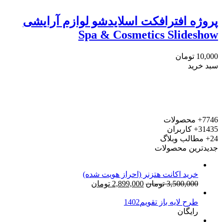
پروژه افترافکت اسلایدشو لوازم آرایشی
Spa & Cosmetics Slideshow
10,000
تومان
سبد خرید
7746+
محصولات
31435+
کاربران
24+
مطالب وبلاگ
جدیدترین محصولات
خرید اکانت هتزنر (احراز هویت شده)
قیمت
قیمت
3,500,000
تومان
2,899,000
تومان
اصلی:
فعلی:
طرح لایه باز تقویم1402
3,500,000 تومان
2,899,000 تومان.
رایگان
بود.