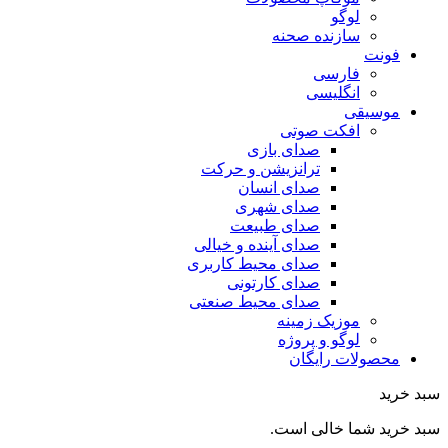
لوگو
سازنده صحنه
فونت
فارسی
انگلیسی
موسیقی
افکت صوتی
صدای بازی
ترانزیشن و حرکت
صدای انسان
صدای شهری
صدای طبیعت
صدای آینده و خیالی
صدای محیط کاربری
صدای کارتونی
صدای محیط صنعتی
موزیک زمینه
لوگو و پروژه
محصولات رایگان
سبد خرید
سبد خرید شما خالی است.