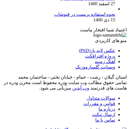
27 اسفند 1400
نحوه استفاده پریست در فتوشاپ
15 دی 1400
اعتماد شما افتخار ماست
منو های کاربردی
عکس لایه باز(PSD)
پروژه افترافکت
آهنگ زمینه
وبسایت گلسارموزیک
استان گیلان - رشت - خمام - خیابان تختی - ساختمان محمد
تمامی حقوق مطالب وب سایت وِدِرِه محفوظ است مخزن ودره در
هاست های قدرتمند
وب آیدین
میزبانی می شود.
سوالات متداول
قوانین و مقررات
درباره ما
ارسال تیکت
تماس با ما