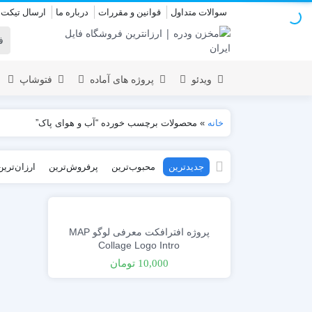
سوالات متداول
قوانین و مقررات
درباره ما
ارسال تیکت
ویدئو
پروژه های آماده
فتوشاپ
خانه
»
محصولات برچسب خورده “آب و هوای پاک”
نمایش لوگو
المنت
جدیدترین
محبوب‌ترین
پرفروش‌ترین
ارزان‌ترین
عروسی
نمایش 
اسلایدشو
افتتاحیه
عناوین
عناوین
استودیو مجازی
نمایش و
پروژه افترافکت معرفی لوگو MAP
افتتاحیه
Collage Logo Intro
انیمیشن تایپوگرافی
10,000
تومان
اینفوگرافیک
انیمیشن تبلیغاتی
بازاریابی و شرکتی