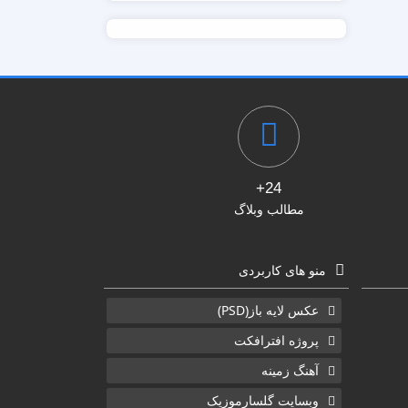
24+
مطالب وبلاگ
منو های کاربردی
عکس لایه باز(PSD)
پروژه افترافکت
آهنگ زمینه
وبسایت گلسارموزیک