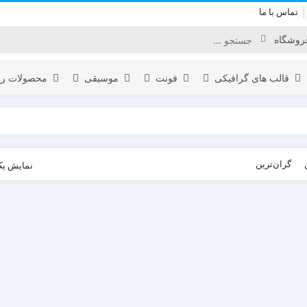
تماس با ما
قالب های گرافیکی
فونت
موسیقی
محصولات را
برودکست
گران‌ترین
نمایش یک
لوگو
المنت
اینفوگرافیک
نمایش لوگو
یدئو
افتتاحیه
تبلیغات محصول
عناوین
نمایش ویدئو