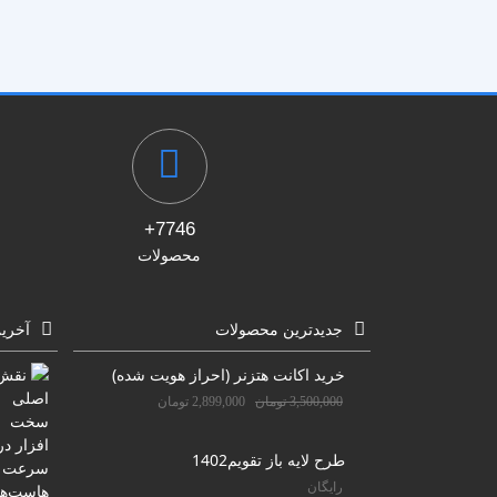
پزشکی
ترانزیشن
پلیر موزیک
تیزر تبلیغاتی
شبکه های اجتماعی
علمی
مناسبات ویژه
موکاپ تبلیغاتی
7746+
معرفی وبسایت و اپلیکیشن
محصولات
جدیدترین محصولات
آخری
خرید اکانت هتزنر (احراز هویت شده)
3,500,000
تومان
2,899,000
تومان
طرح لایه باز تقویم1402
رایگان