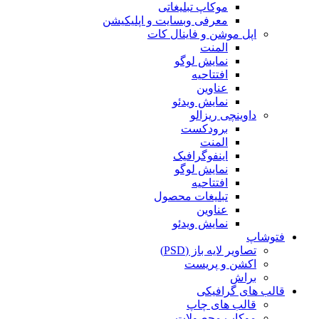
موکاپ تبلیغاتی
معرفی وبسایت و اپلیکیشن
اپل موشن و فاینال کات
المنت
نمایش لوگو
افتتاحیه
عناوین
نمایش ویدئو
داوینچی ریزالو
برودکست
المنت
اینفوگرافیک
نمایش لوگو
افتتاحیه
تبلیغات محصول
عناوین
نمایش ویدئو
فتوشاپ
تصاویر لایه باز (PSD)
اکشن و پریست
براش
قالب های گرافیکی
قالب های چاپ
موکاپ محصولات