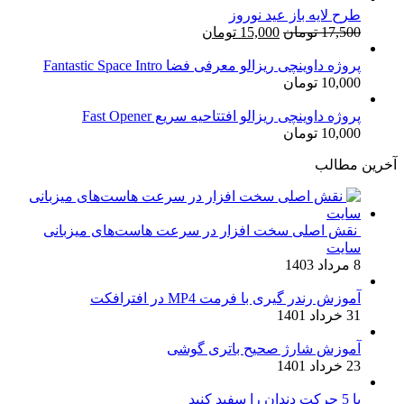
طرح لایه باز عید نوروز
قیمت
قیمت
17,500
تومان
15,000
تومان
اصلی:
فعلی:
17,500 تومان
15,000 تومان.
پروژه داوینچی ریزالو معرفی فضا Fantastic Space Intro
10,000
تومان
بود.
پروژه داوینچی ریزالو افتتاحیه سریع Fast Opener
10,000
تومان
آخرین مطالب
نقش اصلی سخت افزار در سرعت هاست‌های میزبانی
سایت
8 مرداد 1403
آموزش رندر گیری با فرمت MP4 در افترافکت
31 خرداد 1401
آموزش شارژ صحیح باتری گوشی
23 خرداد 1401
با 5 حرکت دندان را سفید کنید