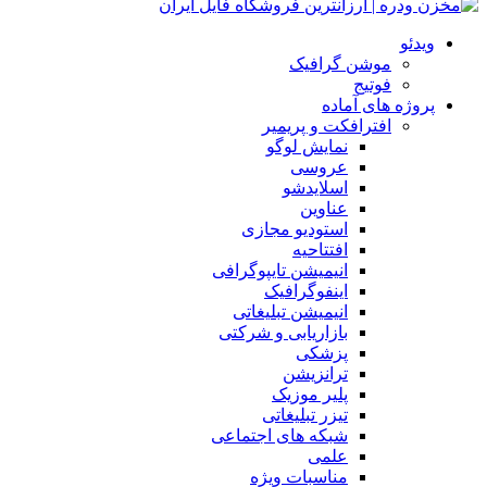
ویدئو
موشن گرافیک
فوتیج
پروژه های آماده
افترافکت و پریمیر
نمایش لوگو
عروسی
اسلایدشو
عناوین
استودیو مجازی
افتتاحیه
انیمیشن تایپوگرافی
اینفوگرافیک
انیمیشن تبلیغاتی
بازاریابی و شرکتی
پزشکی
ترانزیشن
پلیر موزیک
تیزر تبلیغاتی
شبکه های اجتماعی
علمی
مناسبات ویژه