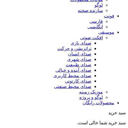
لوگو
سازنده صحنه
فونت
فارسی
انگلیسی
موسیقی
افکت صوتی
صدای بازی
ترانزیشن و حرکت
صدای انسان
صدای شهری
صدای طبیعت
صدای آینده و خیالی
صدای محیط کاربری
صدای کارتونی
صدای محیط صنعتی
موزیک زمینه
لوگو و پروژه
محصولات رایگان
سبد خرید
سبد خرید شما خالی است.