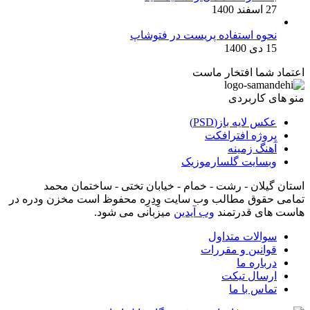
27 اسفند 1400
نحوه استفاده پریست در فتوشاپ
15 دی 1400
اعتماد شما افتخار ماست
منو های کاربردی
عکس لایه باز(PSD)
پروژه افترافکت
آهنگ زمینه
وبسایت گلسارموزیک
استان گیلان - رشت - خمام - خیابان تختی - ساختمان محمد
تمامی حقوق مطالب وب سایت وِدِرِه محفوظ است مخزن ودره در
هاست های قدرتمند
وب آیدین
میزبانی می شود.
سوالات متداول
قوانین و مقررات
درباره ما
ارسال تیکت
تماس با ما