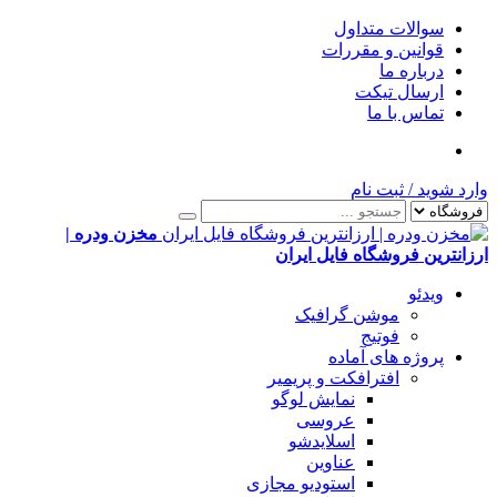
سوالات متداول
قوانین و مقررات
درباره ما
ارسال تیکت
تماس با ما
وارد شوید
/
ثبت نام
مخزن ودره |
ارزانترین فروشگاه فایل ایران
ویدئو
موشن گرافیک
فوتیج
پروژه های آماده
افترافکت و پریمیر
نمایش لوگو
عروسی
اسلایدشو
عناوین
استودیو مجازی