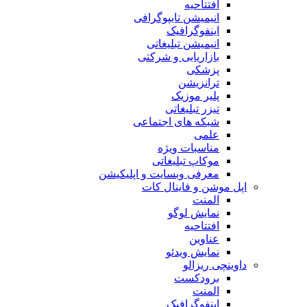
افتتاحیه
انیمیشن تایپوگرافی
اینفوگرافیک
انیمیشن تبلیغاتی
بازاریابی و شرکتی
پزشکی
ترانزیشن
پلیر موزیک
تیزر تبلیغاتی
شبکه های اجتماعی
علمی
مناسبات ویژه
موکاپ تبلیغاتی
معرفی وبسایت و اپلیکیشن
اپل موشن و فاینال کات
المنت
نمایش لوگو
افتتاحیه
عناوین
نمایش ویدئو
داوینچی ریزالو
برودکست
المنت
اینفوگرافیک