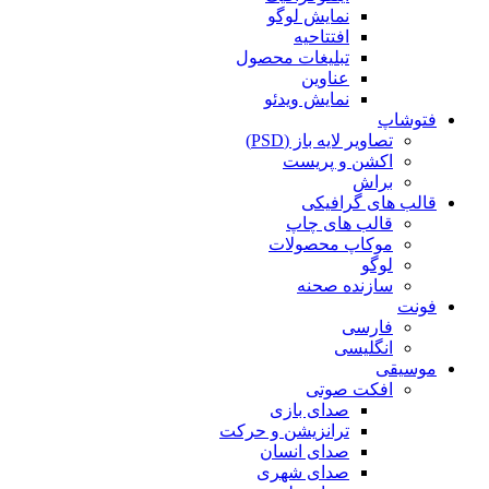
نمایش لوگو
افتتاحیه
تبلیغات محصول
عناوین
نمایش ویدئو
فتوشاپ
تصاویر لایه باز (PSD)
اکشن و پریست
براش
قالب های گرافیکی
قالب های چاپ
موکاپ محصولات
لوگو
سازنده صحنه
فونت
فارسی
انگلیسی
موسیقی
افکت صوتی
صدای بازی
ترانزیشن و حرکت
صدای انسان
صدای شهری