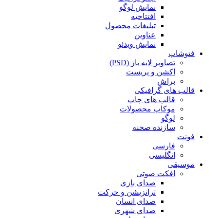
نمایش لوگو
افتتاحیه
تبلیغات محصول
عناوین
نمایش ویدئو
فتوشاپ
تصاویر لایه باز (PSD)
اکشن و پریست
براش
قالب های گرافیکی
قالب های چاپ
موکاپ محصولات
لوگو
سازنده صحنه
فونت
فارسی
انگلیسی
موسیقی
افکت صوتی
صدای بازی
ترانزیشن و حرکت
صدای انسان
صدای شهری