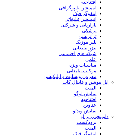
افتتاحیه
انیمیشن تایپوگرافی
اینفوگرافیک
انیمیشن تبلیغاتی
بازاریابی و شرکتی
پزشکی
ترانزیشن
پلیر موزیک
تیزر تبلیغاتی
شبکه های اجتماعی
علمی
مناسبات ویژه
موکاپ تبلیغاتی
معرفی وبسایت و اپلیکیشن
اپل موشن و فاینال کات
المنت
نمایش لوگو
افتتاحیه
عناوین
نمایش ویدئو
داوینچی ریزالو
برودکست
المنت
اینفوگرافیک