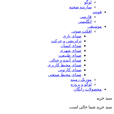
لوگو
سازنده صحنه
فونت
فارسی
انگلیسی
موسیقی
افکت صوتی
صدای بازی
ترانزیشن و حرکت
صدای انسان
صدای شهری
صدای طبیعت
صدای آینده و خیالی
صدای محیط کاربری
صدای کارتونی
صدای محیط صنعتی
موزیک زمینه
لوگو و پروژه
محصولات رایگان
سبد خرید
سبد خرید شما خالی است.