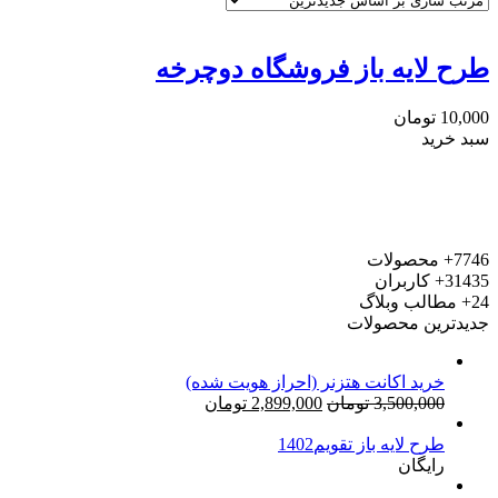
طرح لایه باز فروشگاه دوچرخه
10,000
تومان
سبد خرید
7746+
محصولات
31435+
کاربران
24+
مطالب وبلاگ
جدیدترین محصولات
خرید اکانت هتزنر (احراز هویت شده)
قیمت
قیمت
3,500,000
تومان
2,899,000
تومان
اصلی:
فعلی:
طرح لایه باز تقویم1402
3,500,000 تومان
2,899,000 تومان.
رایگان
بود.