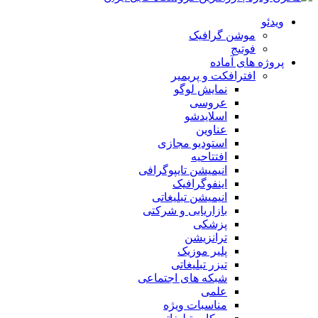
ویدئو
موشن گرافیک
فوتیج
پروژه های آماده
افترافکت و پریمیر
نمایش لوگو
عروسی
اسلایدشو
عناوین
استودیو مجازی
افتتاحیه
انیمیشن تایپوگرافی
اینفوگرافیک
انیمیشن تبلیغاتی
بازاریابی و شرکتی
پزشکی
ترانزیشن
پلیر موزیک
تیزر تبلیغاتی
شبکه های اجتماعی
علمی
مناسبات ویژه