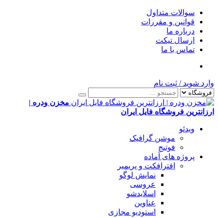
سوالات متداول
قوانین و مقررات
درباره ما
ارسال تیکت
تماس با ما
وارد شوید
/
ثبت نام
مخزن ودره |
ارزانترین فروشگاه فایل ایران
ویدئو
موشن گرافیک
فوتیج
پروژه های آماده
افترافکت و پریمیر
نمایش لوگو
عروسی
اسلایدشو
عناوین
استودیو مجازی