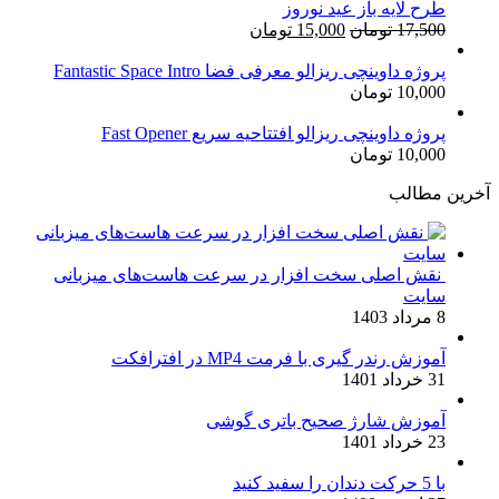
طرح لایه باز عید نوروز
قیمت
قیمت
17,500
تومان
15,000
تومان
اصلی:
فعلی:
17,500 تومان
15,000 تومان.
پروژه داوینچی ریزالو معرفی فضا Fantastic Space Intro
10,000
تومان
بود.
پروژه داوینچی ریزالو افتتاحیه سریع Fast Opener
10,000
تومان
آخرین مطالب
نقش اصلی سخت افزار در سرعت هاست‌های میزبانی
سایت
8 مرداد 1403
آموزش رندر گیری با فرمت MP4 در افترافکت
31 خرداد 1401
آموزش شارژ صحیح باتری گوشی
23 خرداد 1401
با 5 حرکت دندان را سفید کنید