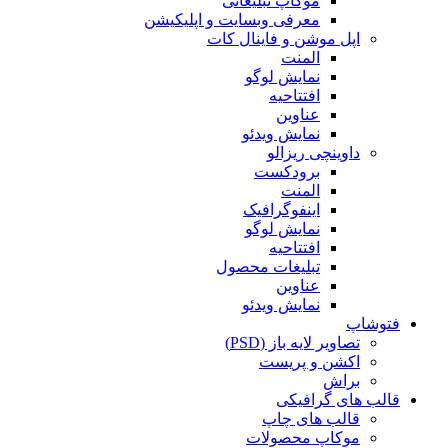
موکاپ تبلیغاتی
معرفی وبسایت و اپلیکیشن
اپل موشن و فاینال کات
المنت
نمایش لوگو
افتتاحیه
عناوین
نمایش ویدئو
داوینچی ریزالو
برودکست
المنت
اینفوگرافیک
نمایش لوگو
افتتاحیه
تبلیغات محصول
عناوین
نمایش ویدئو
فتوشاپ
تصاویر لایه باز (PSD)
اکشن و پریست
براش
قالب های گرافیکی
قالب های چاپ
موکاپ محصولات