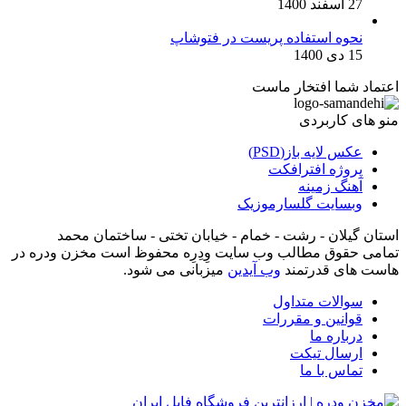
27 اسفند 1400
نحوه استفاده پریست در فتوشاپ
15 دی 1400
اعتماد شما افتخار ماست
منو های کاربردی
عکس لایه باز(PSD)
پروژه افترافکت
آهنگ زمینه
وبسایت گلسارموزیک
استان گیلان - رشت - خمام - خیابان تختی - ساختمان محمد
تمامی حقوق مطالب وب سایت وِدِرِه محفوظ است مخزن ودره در
هاست های قدرتمند
وب آیدین
میزبانی می شود.
سوالات متداول
قوانین و مقررات
درباره ما
ارسال تیکت
تماس با ما