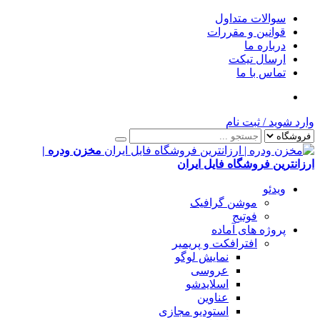
سوالات متداول
قوانین و مقررات
درباره ما
ارسال تیکت
تماس با ما
وارد شوید
/
ثبت نام
مخزن ودره |
ارزانترین فروشگاه فایل ایران
ویدئو
موشن گرافیک
فوتیج
پروژه های آماده
افترافکت و پریمیر
نمایش لوگو
عروسی
اسلایدشو
عناوین
استودیو مجازی