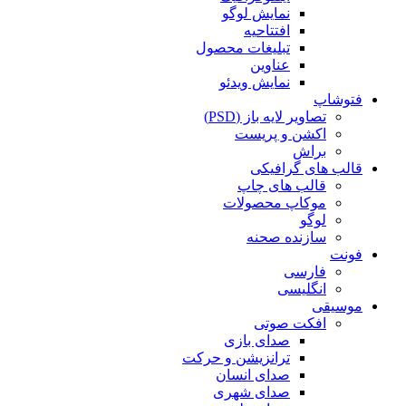
نمایش لوگو
افتتاحیه
تبلیغات محصول
عناوین
نمایش ویدئو
فتوشاپ
تصاویر لایه باز (PSD)
اکشن و پریست
براش
قالب های گرافیکی
قالب های چاپ
موکاپ محصولات
لوگو
سازنده صحنه
فونت
فارسی
انگلیسی
موسیقی
افکت صوتی
صدای بازی
ترانزیشن و حرکت
صدای انسان
صدای شهری