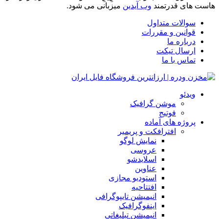
هاست های قدرتمند
وب آیدین
میزبانی می شود.
سوالات متداول
قوانین و مقررات
درباره ما
ارسال تیکت
تماس با ما
ویدئو
موشن گرافیک
فوتیج
پروژه های آماده
افترافکت و پریمیر
نمایش لوگو
عروسی
اسلایدشو
عناوین
استودیو مجازی
افتتاحیه
انیمیشن تایپوگرافی
اینفوگرافیک
انیمیشن تبلیغاتی