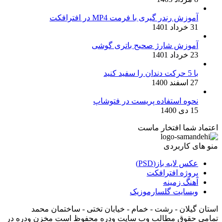
آموزش رندر گیری با فرمت MP4 در افترافکت
31 خرداد 1401
آموزش شارژ صحیح باتری گوشی
23 خرداد 1401
با 5 حرکت دندان را سفید کنید
27 اسفند 1400
نحوه استفاده پریست در فتوشاپ
15 دی 1400
اعتماد شما افتخار ماست
منو های کاربردی
عکس لایه باز(PSD)
پروژه افترافکت
آهنگ زمینه
وبسایت گلسارموزیک
استان گیلان - رشت - خمام - خیابان تختی - ساختمان محمد
تمامی حقوق مطالب وب سایت وِدِرِه محفوظ است مخزن ودره در