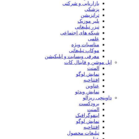
بازاریابی و شرکتی
پزشکی
ترانزیشن
پلیر موزیک
تیزر تبلیغاتی
شبکه های اجتماعی
علمی
مناسبات ویژه
موکاپ تبلیغاتی
معرفی وبسایت و اپلیکیشن
اپل موشن و فاینال کات
المنت
نمایش لوگو
افتتاحیه
عناوین
نمایش ویدئو
داوینچی ریزالو
برودکست
المنت
اینفوگرافیک
نمایش لوگو
افتتاحیه
تبلیغات محصول
عناوین