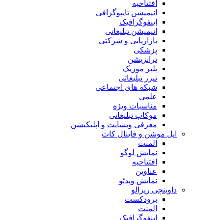
افتتاحیه
انیمیشن تایپوگرافی
اینفوگرافیک
انیمیشن تبلیغاتی
بازاریابی و شرکتی
پزشکی
ترانزیشن
پلیر موزیک
تیزر تبلیغاتی
شبکه های اجتماعی
علمی
مناسبات ویژه
موکاپ تبلیغاتی
معرفی وبسایت و اپلیکیشن
اپل موشن و فاینال کات
المنت
نمایش لوگو
افتتاحیه
عناوین
نمایش ویدئو
داوینچی ریزالو
برودکست
المنت
اینفوگرافیک