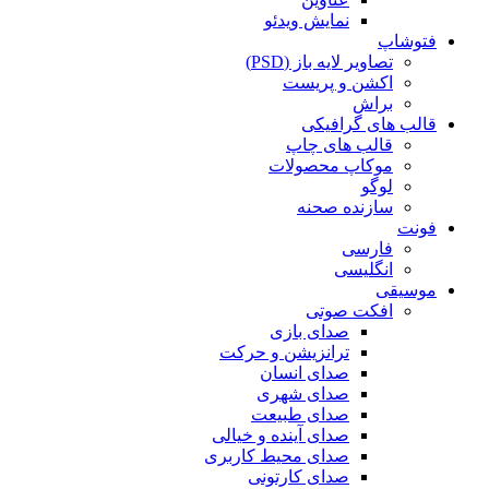
نمایش ویدئو
فتوشاپ
تصاویر لایه باز (PSD)
اکشن و پریست
براش
قالب های گرافیکی
قالب های چاپ
موکاپ محصولات
لوگو
سازنده صحنه
فونت
فارسی
انگلیسی
موسیقی
افکت صوتی
صدای بازی
ترانزیشن و حرکت
صدای انسان
صدای شهری
صدای طبیعت
صدای آینده و خیالی
صدای محیط کاربری
صدای کارتونی