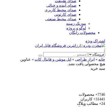
صدای طبیعت
صدای آینده و خیالی
صدای محیط کاربری
صدای کارتونی
صدای محیط صنعتی
موزیک زمینه
لوگو و پروژه
محصولات رایگان
اشتراک ویژه
/
خانه
»
ابزار طراحی
»
اپل موشن و فاینال کات
»
عناوین
هیچ محصولی یافت نشد.
سبد خرید
7746+
محصولات
31441+
کاربران
24+
مطالب وبلاگ