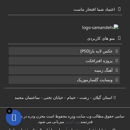
اعتماد شما افتخار ماست
منو های کاربردی
عکس لایه باز(PSD)
پروژه افترافکت
آهنگ زمینه
وبسایت گلسارموزیک
استان گیلان - رشت - خمام - خیابان تختی - ساختمان محمد
0
تمامی حقوق مطالب وب سایت وِدِرِه محفوظ است مخزن ودره در هاست های
قدرتمند
وب آیدین
میزبانی می شود.
سوالات متداول
قوانین و مقررات
درباره ما
ارسال تیکت
تماس با ما