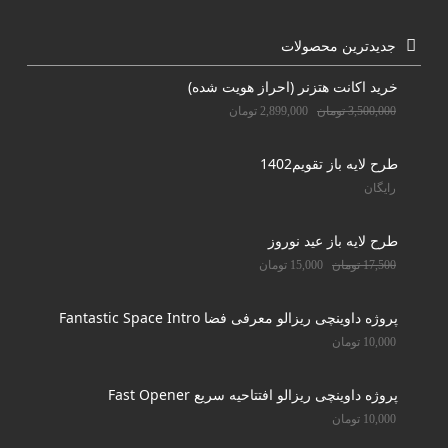
جدیدترین محصولات
خرید اکانت هتزنر (احراز هویت شده)
3,500,000
تومان
2,899,000
تومان
طرح لایه باز تقویم1402
رایگان
طرح لایه باز عید نوروز
17,500
تومان
15,000
تومان
پروژه داوینچی ریزالو معرفی فضا Fantastic Space Intro
10,000
تومان
پروژه داوینچی ریزالو افتتاحیه سریع Fast Opener
10,000
تومان