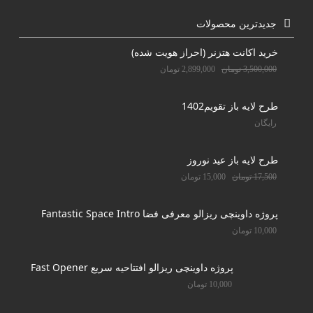
جدیدترین محصولات
خرید اکانت هتزنر (احراز هویت شده)
3,500,000
تومان
2,899,000
تومان
طرح لایه باز تقویم1402
رایگان
طرح لایه باز عید نوروز
17,500
تومان
15,000
تومان
پروژه داوینچی ریزالو معرفی فضا Fantastic Space Intro
10,000
تومان
پروژه داوینچی ریزالو افتتاحیه سریع Fast Opener
10,000
تومان