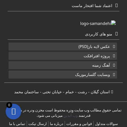
اعتماد شما افتخار ماست
منو های کاربردی
عکس لایه باز(PSD)
پروژه افترافکت
آهنگ زمینه
وبسایت گلسارموزیک
استان گیلان - رشت - خمام - خیابان تختی - ساختمان محمد
0
تمامی حقوق مطالب وب سایت وِدِرِه محفوظ است مخزن ودره در هاست های
قدرتمند
وب آیدین
میزبانی می شود.
سوالات متداول
قوانین و مقررات
درباره ما
ارسال تیکت
تماس با ما