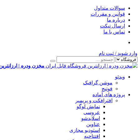
سوالات متداول
قوانین و مقررات
درباره ما
ارسال تیکت
تماس با ما
وارد شوید
/
ثبت نام
مخزن ودره | ارزانترین
ویدئو
موشن گرافیک
فوتیج
پروژه های آماده
افترافکت و پریمیر
نمایش لوگو
عروسی
اسلایدشو
عناوین
استودیو مجازی
افتتاحیه