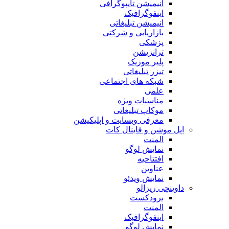
انیمیشن تایپوگرافی
اینفوگرافیک
انیمیشن تبلیغاتی
بازاریابی و شرکتی
پزشکی
ترانزیشن
پلیر موزیک
تیزر تبلیغاتی
شبکه های اجتماعی
علمی
مناسبات ویژه
موکاپ تبلیغاتی
معرفی وبسایت و اپلیکیشن
اپل موشن و فاینال کات
المنت
نمایش لوگو
افتتاحیه
عناوین
نمایش ویدئو
داوینچی ریزالو
برودکست
المنت
اینفوگرافیک
نمایش لوگو