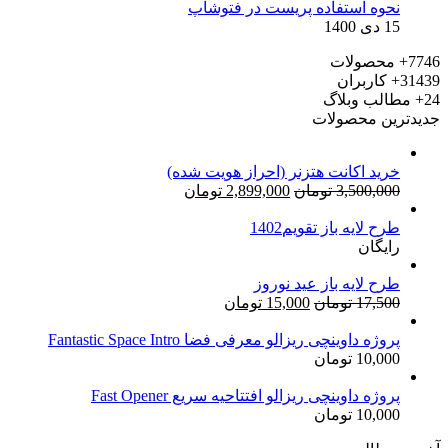
نحوه استفاده پریست در فتوشاپ
15 دی 1400
7746+
محصولات
31439+
کاربران
24+
مطالب وبلاگ
جدیدترین محصولات
خرید اکانت هتزنر (احراز هویت شده)
قیمت
قیمت
3,500,000
تومان
2,899,000
تومان
اصلی:
فعلی:
طرح لایه باز تقویم1402
3,500,000 تومان
2,899,000 تومان.
رایگان
بود.
طرح لایه باز عید نوروز
قیمت
قیمت
17,500
تومان
15,000
تومان
اصلی:
فعلی:
17,500 تومان
15,000 تومان.
پروژه داوینچی ریزالو معرفی فضا Fantastic Space Intro
10,000
تومان
بود.
پروژه داوینچی ریزالو افتتاحیه سریع Fast Opener
10,000
تومان