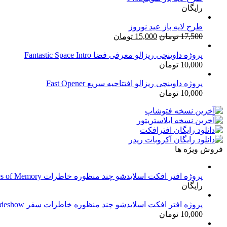
رایگان
بود.
طرح لایه باز عید نوروز
قیمت
قیمت
17,500
تومان
15,000
تومان
اصلی:
فعلی:
17,500 تومان
15,000 تومان.
پروژه داوینچی ریزالو معرفی فضا Fantastic Space Intro
10,000
تومان
بود.
پروژه داوینچی ریزالو افتتاحیه سریع Fast Opener
10,000
تومان
فروش ویژه ها
پروژه افتر افکت اسلایدشو چند منظوره خاطرات Frames of Memory
رایگان
پروژه افتر افکت اسلایدشو چند منظوره خاطرات سفر Travel Memories Slideshow
10,000
تومان