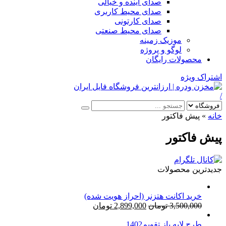
صدای آینده و خیالی
صدای محیط کاربری
صدای کارتونی
صدای محیط صنعتی
موزیک زمینه
لوگو و پروژه
محصولات رایگان
اشتراک ویژه
/
خانه
»
پیش فاکتور
پیش فاکتور
جدیدترین محصولات
خرید اکانت هتزنر (احراز هویت شده)
قیمت
قیمت
3,500,000
تومان
2,899,000
تومان
اصلی:
فعلی:
طرح لایه باز تقویم1402
3,500,000 تومان
2,899,000 تومان.