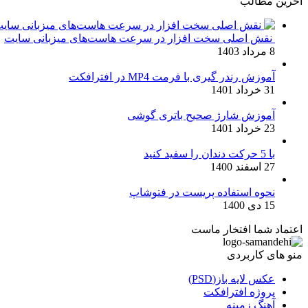
آخرین مطالب
نقش اصلی سخت افزار در سرعت هاست‌های میزبانی سایت
8 مرداد 1403
آموزش رندر گیری با فرمت MP4 در افترافکت
31 خرداد 1401
آموزش شارژ صحیح باتری گوشی
23 خرداد 1401
با 5 حرکت دندان را سفید کنید
27 اسفند 1400
نحوه استفاده پریست در فتوشاپ
15 دی 1400
اعتماد شما افتخار ماست
منو های کاربردی
عکس لایه باز(PSD)
پروژه افترافکت
آهنگ زمینه