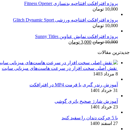
پروژه افترافکت افتتاحیه بدنسازی Fitness Opener
10,000
تومان
پروژه افترافکت افتتاحیه ورزشی Glitch Dynamic Sport
10,000
تومان
پروژه افترافکت نمایش عناوین Sunny Titles
قیمت
قیمت
10,000
تومان
3,000
تومان
اصلی:
فعلی:
جدیدترین مقالات
10,000 تومان
3,000 تومان.
بود.
نقش اصلی سخت افزار در سرعت هاست‌های میزبانی سایت
8 مرداد 1403
آموزش رندر گیری با فرمت MP4 در افترافکت
31 خرداد 1401
آموزش شارژ صحیح باتری گوشی
23 خرداد 1401
با 5 حرکت دندان را سفید کنید
27 اسفند 1400