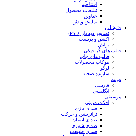
افتتاحیه
تبلیغات محصول
عناوین
نمایش ویدئو
فتوشاپ
تصاویر لایه باز (PSD)
اکشن و پریست
براش
قالب های گرافیکی
قالب های چاپ
موکاپ محصولات
لوگو
سازنده صحنه
فونت
فارسی
انگلیسی
موسیقی
افکت صوتی
صدای بازی
ترانزیشن و حرکت
صدای انسان
صدای شهری
صدای طبیعت