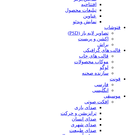
افتتاحیه
تبلیغات محصول
عناوین
نمایش ویدئو
فتوشاپ
تصاویر لایه باز (PSD)
اکشن و پریست
براش
قالب های گرافیکی
قالب های چاپ
موکاپ محصولات
لوگو
سازنده صحنه
فونت
فارسی
انگلیسی
موسیقی
افکت صوتی
صدای بازی
ترانزیشن و حرکت
صدای انسان
صدای شهری
صدای طبیعت