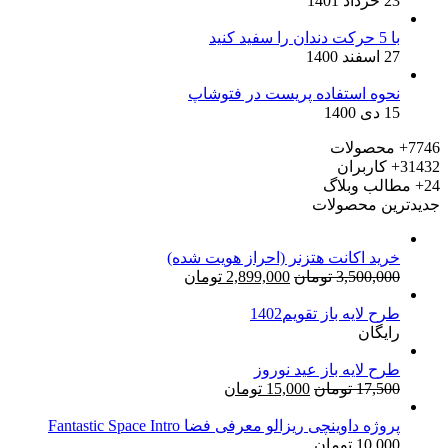
23 خرداد 1401
با 5 حرکت دندان را سفید کنید
27 اسفند 1400
نحوه استفاده پریست در فتوشاپ
15 دی 1400
7746+
محصولات
31432+
کاربران
24+
مطالب وبلاگ
جدیدترین محصولات
خرید اکانت هتزنر (احراز هویت شده)
قیمت
قیمت
3,500,000
تومان
2,899,000
تومان
اصلی:
فعلی:
طرح لایه باز تقویم1402
3,500,000 تومان
2,899,000 تومان.
رایگان
بود.
طرح لایه باز عید نوروز
قیمت
قیمت
17,500
تومان
15,000
تومان
اصلی:
فعلی:
17,500 تومان
15,000 تومان.
پروژه داوینچی ریزالو معرفی فضا Fantastic Space Intro
10,000
تومان
بود.