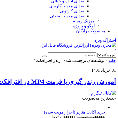
صدای آینده و خیالی
صدای محیط کاربری
صدای کارتونی
صدای محیط صنعتی
موزیک زمینه
لوگو و پروژه
محصولات رایگان
اشتراک ویژه
/
خانه
»
نوشته‌های برچسب شده “رندر افترافکت”
31 خرداد 1401
آموزش رندر گیری با فرمت MP4 در افترافکت
جدیدترین محصولات
خرید اکانت هتزنر (احراز هویت شده)
قیمت
قیمت
3,500,000
تومان
2,899,000
تومان