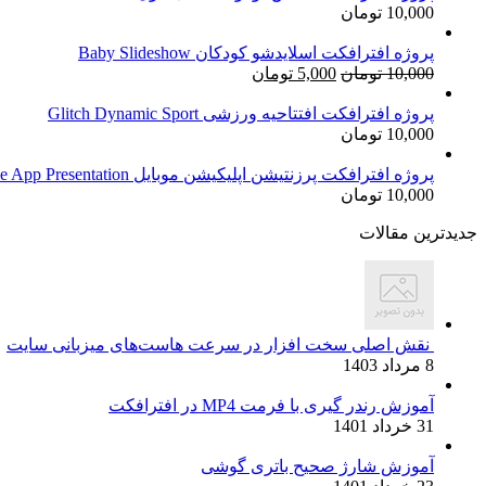
10,000
تومان
بود.
پروژه افترافکت اسلایدشو کودکان Baby Slideshow
قیمت
قیمت
10,000
تومان
5,000
تومان
اصلی:
فعلی:
10,000 تومان
5,000 تومان.
پروژه افترافکت افتتاحیه ورزشی Glitch Dynamic Sport
10,000
تومان
بود.
پروژه افترافکت پرزنتیشن اپلیکیشن موبایل Mobile App Presentation
10,000
تومان
جدیدترین مقالات
نقش اصلی سخت افزار در سرعت هاست‌های میزبانی سایت
8 مرداد 1403
آموزش رندر گیری با فرمت MP4 در افترافکت
31 خرداد 1401
آموزش شارژ صحیح باتری گوشی