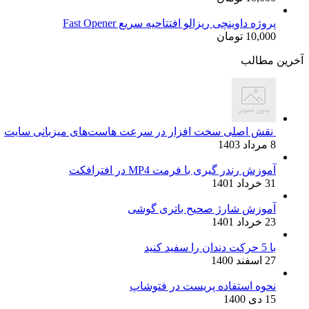
پروژه داوینچی ریزالو افتتاحیه سریع Fast Opener
10,000
تومان
آخرین مطالب
نقش اصلی سخت افزار در سرعت هاست‌های میزبانی سایت
8 مرداد 1403
آموزش رندر گیری با فرمت MP4 در افترافکت
31 خرداد 1401
آموزش شارژ صحیح باتری گوشی
23 خرداد 1401
با 5 حرکت دندان را سفید کنید
27 اسفند 1400
نحوه استفاده پریست در فتوشاپ
15 دی 1400