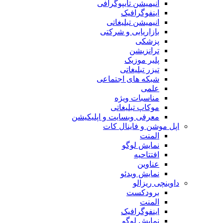
انیمیشن تایپوگرافی
اینفوگرافیک
انیمیشن تبلیغاتی
بازاریابی و شرکتی
پزشکی
ترانزیشن
پلیر موزیک
تیزر تبلیغاتی
شبکه های اجتماعی
علمی
مناسبات ویژه
موکاپ تبلیغاتی
معرفی وبسایت و اپلیکیشن
اپل موشن و فاینال کات
المنت
نمایش لوگو
افتتاحیه
عناوین
نمایش ویدئو
داوینچی ریزالو
برودکست
المنت
اینفوگرافیک
نمایش لوگو