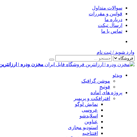
سوالات متداول
قوانین و مقررات
درباره ما
ارسال تیکت
تماس با ما
وارد شوید
/
ثبت نام
مخزن ودره | ارزانترین
ویدئو
موشن گرافیک
فوتیج
پروژه های آماده
افترافکت و پریمیر
نمایش لوگو
عروسی
اسلایدشو
عناوین
استودیو مجازی
افتتاحیه