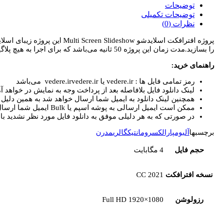
اسلایدشو
توضیحات
Multi
توضیحات تکمیلی
Screen
نظرات (0)
Slideshow
عدد
پروژه افترافکت اسلایدشو w
را بسازید.مدت زمان این پروژه 50 ثانیه می‌باشد که برای اجرا به هیچ پلاگینی نیاز ندارد.
راهنمای خرید:
رمز تمامی فایل ها : vedere.ir یا vedere.irvedere.ir می‌باشد
لینک دانلود فایل بلافاصله بعد از پرداخت وجه به نمایش در خواهد آم
همچنین لینک دانلود به ایمیل شما ارسال خواهد شد به همین دلیل ای
ممکن است ایمیل ارسالی به پوشه اسپم یا Bulk ایمیل شما ارسال شده باشد.
در صورتی که به هر دلیلی موفق به دانلود فایل مورد نظر نشدید با 
برچسبها
آلبوم
پارالکس
رومانتیک
گالری
مدرن
حجم فایل
4 مگابایت
نسخه افترافکت
CC 2021
رزولوشن
Full HD 1920×1080