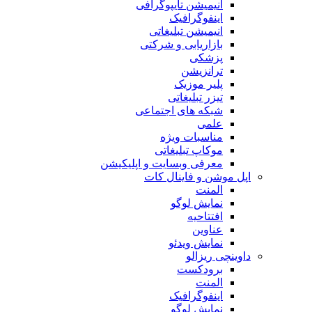
انیمیشن تایپوگرافی
اینفوگرافیک
انیمیشن تبلیغاتی
بازاریابی و شرکتی
پزشکی
ترانزیشن
پلیر موزیک
تیزر تبلیغاتی
شبکه های اجتماعی
علمی
مناسبات ویژه
موکاپ تبلیغاتی
معرفی وبسایت و اپلیکیشن
اپل موشن و فاینال کات
المنت
نمایش لوگو
افتتاحیه
عناوین
نمایش ویدئو
داوینچی ریزالو
برودکست
المنت
اینفوگرافیک
نمایش لوگو