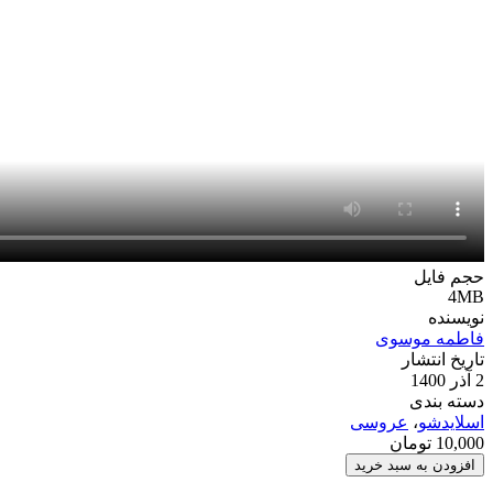
حجم فایل
4MB
نویسنده
فاطمه موسوی
تاریخ انتشار
2 آذر 1400
دسته بندی
اسلایدشو
،
عروسی
10,000
تومان
پروژه
افزودن به سبد خرید
افترافکت