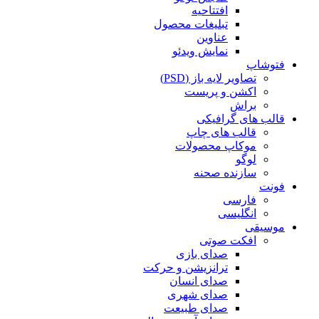
افتتاحیه
تبلیغات محصول
عناوین
نمایش ویدئو
فتوشاپ
تصاویر لایه باز (PSD)
اکشن و پریست
براش
قالب های گرافیکی
قالب های چاپ
موکاپ محصولات
لوگو
سازنده صحنه
فونت
فارسی
انگلیسی
موسیقی
افکت صوتی
صدای بازی
ترانزیشن و حرکت
صدای انسان
صدای شهری
صدای طبیعت