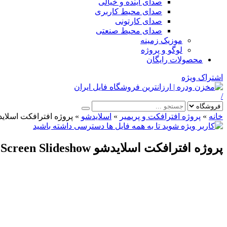
صدای آینده و خیالی
صدای محیط کاربری
صدای کارتونی
صدای محیط صنعتی
موزیک زمینه
لوگو و پروژه
محصولات رایگان
اشتراک ویژه
/
خانه
»
پروژه افترافکت و پریمیر
»
اسلایدشو
»
پروژه افترافکت اسلایدشو creen Slideshow
پروژه افترافکت اسلایدشو Multi Screen Slideshow