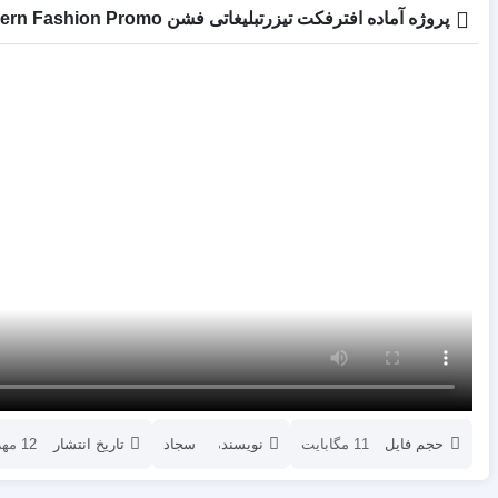
اسلایدشو
پروژه آماده افترفکت تیزرتبلیغاتی فشن Modern Fashion Promo
عناوین
استودیو مجا
افتتاحیه
انیمیشن تایپ
اینفوگرافیک
انیمیشن تبلیغ
بازاریابی و 
پزشکی
ترانزیشن
پلیر موزیک
تیزر تبلیغاتی
شبکه های اج
علمی
مناسبات ویژه
موکاپ تبلیغا
معرفی وبسای
حجم فایل
11 مگابایت
نویسنده
سجاد
تاریخ انتشار
12 مهر 1400