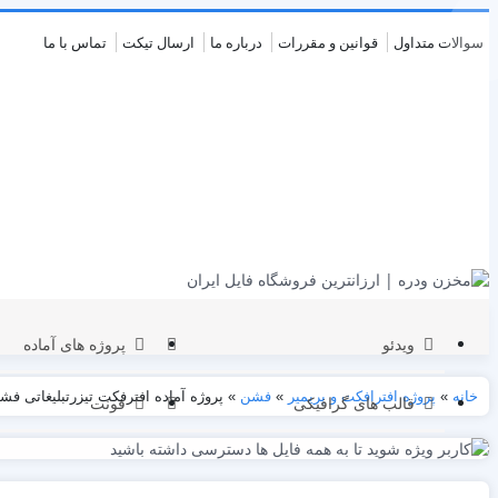
سوالات متداول
قوانین و مقررات
درباره ما
ارسال تیکت
تماس با ما
ویدئو
پروژه های آماده
خانه
»
پروژه افترافکت و پریمیر
»
فشن
»
پروژه آماده افترفکت تیزرتبلیغاتی فشن ern Fashion Promo
قالب های گرافیکی
فونت
نمایش لوگو
عروسی