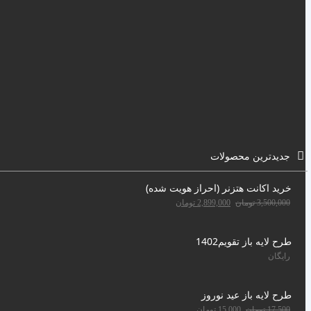
جدیدترین محصولات
خرید اکانت هتزنر (احراز هویت شده)
3,500,000
تومان
2,899,000
تومان
طرح لایه باز تقویم1402
رایگان
طرح لایه باز عید نوروز
17,500
تومان
15,000
تومان