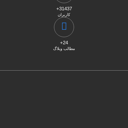
31437+
کاربران
24+
مطالب وبلاگ