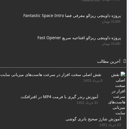
پروژه داوینچی ریزالو معرفی فضا Fantastic Space Intro
10,000
تومان
پروژه داوینچی ریزالو افتتاحیه سریع Fast Opener
10,000
تومان
آخرین مطالب
نقش اصلی سخت افزار در سرعت هاست‌های میزبانی سایت
8 مرداد 1403
آموزش رندر گیری با فرمت MP4 در افترافکت
31 خرداد 1401
آموزش شارژ صحیح باتری گوشی
23 خرداد 1401