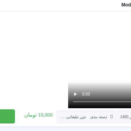
افتتاحیه
اینفوگرافیک
عناوین
نمایش لوگو
زی
نمایش ویدئو
افتتاحیه
تبلیغات محصول
وگرافی
عناوین
نمایش ویدئو
اتی
شرکتی
تماعی
تی
ت و اپلیکیشن
10,000
تومان
دسته بندی
تیزر تبلیغاتی
،
فشن