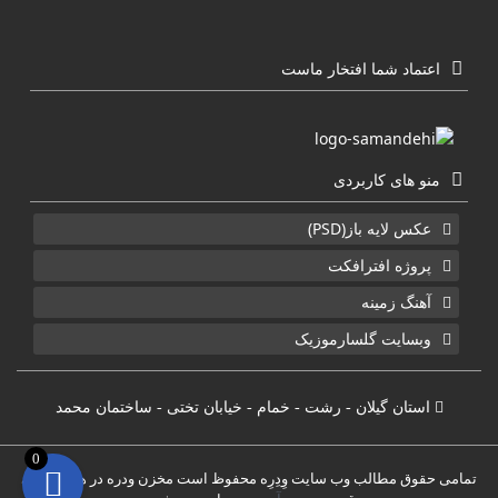
اعتماد شما افتخار ماست
منو های کاربردی
عکس لایه باز(PSD)
پروژه افترافکت
آهنگ زمینه
وبسایت گلسارموزیک
استان گیلان - رشت - خمام - خیابان تختی - ساختمان محمد
0
تمامی حقوق مطالب وب سایت وِدِرِه محفوظ است مخزن ودره در هاست های