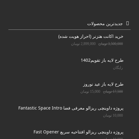
جدیدترین محصولات
خرید اکانت هتزنر (احراز هویت شده)
3,500,000
تومان
2,899,000
تومان
طرح لایه باز تقویم1402
رایگان
طرح لایه باز عید نوروز
17,500
تومان
15,000
تومان
پروژه داوینچی ریزالو معرفی فضا Fantastic Space Intro
10,000
تومان
پروژه داوینچی ریزالو افتتاحیه سریع Fast Opener