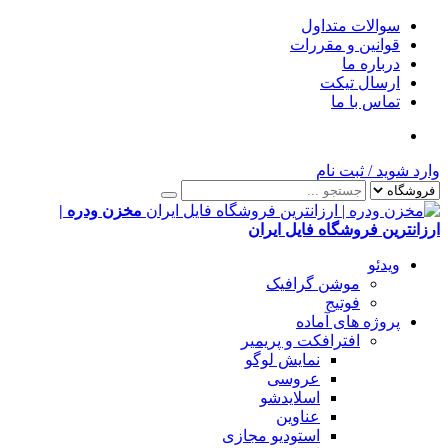
سوالات متداول
قوانین و مقررات
درباره ما
ارسال تیکت
تماس با ما
وارد شوید
/
ثبت نام
مخزن ودره |
ارزانترین فروشگاه فایل ایران
ویدئو
موشن گرافیک
فوتیج
پروژه های آماده
افترافکت و پریمیر
نمایش لوگو
عروسی
اسلایدشو
عناوین
استودیو مجازی