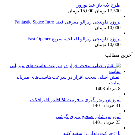
طرح لایه باز عید نوروز
قیمت
قیمت
17,500
تومان
15,000
تومان
اصلی:
فعلی:
17,500 تومان
15,000 تومان.
پروژه داوینچی ریزالو معرفی فضا Fantastic Space Intro
10,000
تومان
بود.
پروژه داوینچی ریزالو افتتاحیه سریع Fast Opener
10,000
تومان
آخرین مطالب
نقش اصلی سخت افزار در سرعت هاست‌های میزبانی
سایت
8 مرداد 1403
آموزش رندر گیری با فرمت MP4 در افترافکت
31 خرداد 1401
آموزش شارژ صحیح باتری گوشی
23 خرداد 1401
با 5 حرکت دندان را سفید کنید