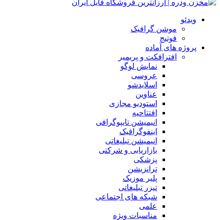
ویدئو
موشن گرافیک
فوتیج
پروژه های آماده
افترافکت و پریمیر
نمایش لوگو
عروسی
اسلایدشو
عناوین
استودیو مجازی
افتتاحیه
انیمیشن تایپوگرافی
اینفوگرافیک
انیمیشن تبلیغاتی
بازاریابی و شرکتی
پزشکی
ترانزیشن
پلیر موزیک
تیزر تبلیغاتی
شبکه های اجتماعی
علمی
مناسبات ویژه