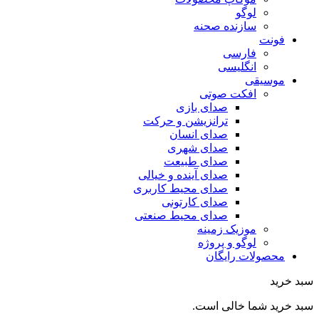
لوگو
سازنده صحنه
فونت
فارسی
انگلیسی
موسیقی
افکت صوتی
صدای بازی
ترانزیشن و حرکت
صدای انسان
صدای شهری
صدای طبیعت
صدای آینده و خیالی
صدای محیط کاربری
صدای کارتونی
صدای محیط صنعتی
موزیک زمینه
لوگو و پروژه
محصولات رایگان
سبد خرید
سبد خرید شما خالی است.