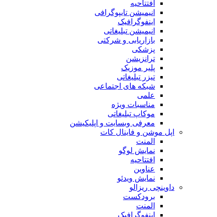
افتتاحیه
انیمیشن تایپوگرافی
اینفوگرافیک
انیمیشن تبلیغاتی
بازاریابی و شرکتی
پزشکی
ترانزیشن
پلیر موزیک
تیزر تبلیغاتی
شبکه های اجتماعی
علمی
مناسبات ویژه
موکاپ تبلیغاتی
معرفی وبسایت و اپلیکیشن
اپل موشن و فاینال کات
المنت
نمایش لوگو
افتتاحیه
عناوین
نمایش ویدئو
داوینچی ریزالو
برودکست
المنت
اینفوگرافیک