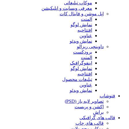
موکاپ تبلیغاتی
معرفی وبسایت و اپلیکیشن
اپل موشن و فاینال کات
المنت
نمایش لوگو
افتتاحیه
عناوین
نمایش ویدئو
داوینچی ریزالو
برودکست
المنت
اینفوگرافیک
نمایش لوگو
افتتاحیه
تبلیغات محصول
عناوین
نمایش ویدئو
فتوشاپ
تصاویر لایه باز (PSD)
اکشن و پریست
براش
قالب های گرافیکی
قالب های چاپ
موکاپ محصولات