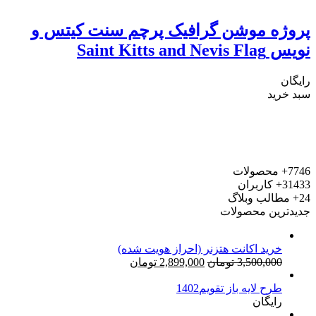
پروژه موشن گرافیک پرچم سنت کیتس و
نویس Saint Kitts and Nevis Flag
رایگان
سبد خرید
7746+
محصولات
31433+
کاربران
24+
مطالب وبلاگ
جدیدترین محصولات
خرید اکانت هتزنر (احراز هویت شده)
قیمت
قیمت
3,500,000
تومان
2,899,000
تومان
اصلی:
فعلی:
طرح لایه باز تقویم1402
3,500,000 تومان
2,899,000 تومان.
رایگان
بود.