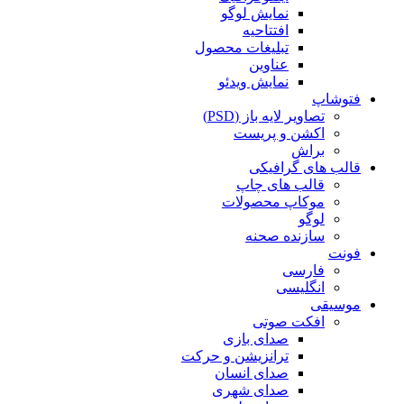
نمایش لوگو
افتتاحیه
تبلیغات محصول
عناوین
نمایش ویدئو
فتوشاپ
تصاویر لایه باز (PSD)
اکشن و پریست
براش
قالب های گرافیکی
قالب های چاپ
موکاپ محصولات
لوگو
سازنده صحنه
فونت
فارسی
انگلیسی
موسیقی
افکت صوتی
صدای بازی
ترانزیشن و حرکت
صدای انسان
صدای شهری