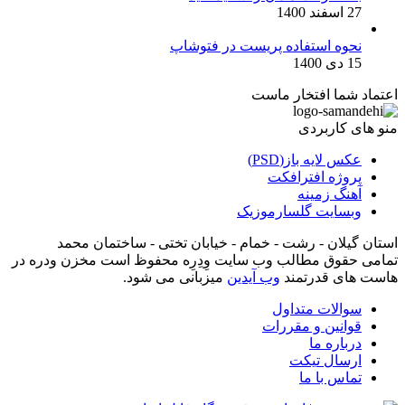
27 اسفند 1400
نحوه استفاده پریست در فتوشاپ
15 دی 1400
اعتماد شما افتخار ماست
منو های کاربردی
عکس لایه باز(PSD)
پروژه افترافکت
آهنگ زمینه
وبسایت گلسارموزیک
استان گیلان - رشت - خمام - خیابان تختی - ساختمان محمد
تمامی حقوق مطالب وب سایت وِدِرِه محفوظ است مخزن ودره در
هاست های قدرتمند
وب آیدین
میزبانی می شود.
سوالات متداول
قوانین و مقررات
درباره ما
ارسال تیکت
تماس با ما