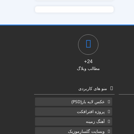
24+
مطالب وبلاگ
منو های کاربردی
عکس لایه باز(PSD)
پروژه افترافکت
آهنگ زمینه
وبسایت گلسارموزیک