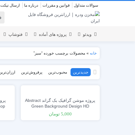
سوالات متداول
قوانین و مقررات
درباره ما
ارسال تیکت
ویدئو
پروژه های آماده
فتوشاپ
خانه
»
محصولات برچسب خورده “سبز”
نمایش لوگو
المنت
جدیدترین
محبوب‌ترین
پرفروش‌ترین
ارزان‌ترین
عروسی
نمایش 
اسلایدشو
افتتاحیه
عناوین
عناوین
استودیو مجازی
نمایش و
پروژه موشن گرافیک بک گراند Abstract
افتتاحیه
oop
Green Background Design HD
انیمیشن تایپوگرافی
5,000
تومان
اینفوگرافیک
انیمیشن تبلیغاتی
بازاریابی و شرکتی