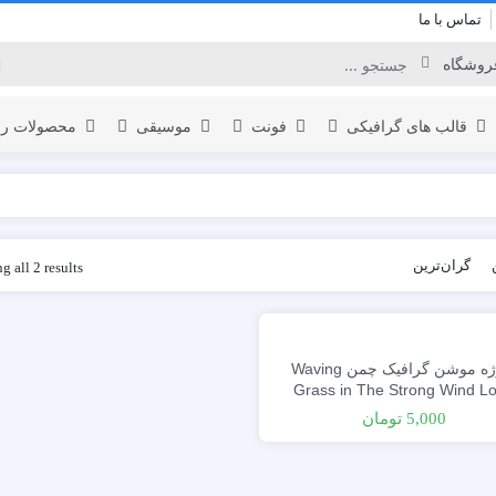
تماس با ما
قالب های گرافیکی
فونت
موسیقی
محصولات را
برودکست
گران‌ترین
 all 2 results
لوگو
المنت
اینفوگرافیک
نمایش لوگو
یدئو
افتتاحیه
پروژه موشن گرافیک چمن Waving
تبلیغات محصول
Grass in The Strong Wind L
عناوین
5,000
تومان
نمایش ویدئو