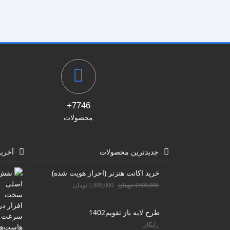
پزشکی
ترانزیشن
پلیر موزیک
تیزر تبلیغاتی
شبکه های اجتماعی
علمی
مناسبات ویژه
موکاپ تبلیغاتی
7746+
معرفی وبسایت و اپلیکیشن
محصولات
جدیدترین محصولات
آخری
خرید اکانت هتزنر (احراز هویت شده)
3,500,000
تومان
2,899,000
تومان
طرح لایه باز تقویم1402
رایگان