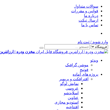
سوالات متداول
قوانین و مقررات
درباره ما
ارسال تیکت
تماس با ما
وارد شوید
/
ثبت نام
مخزن ودره | ارزانترین
ویدئو
موشن گرافیک
فوتیج
پروژه های آماده
افترافکت و پریمیر
نمایش لوگو
عروسی
اسلایدشو
عناوین
استودیو مجازی
افتتاحیه