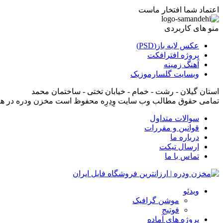
اعتماد شما افتخار ماست
منو های کاربردی
عکس لایه باز(PSD)
پروژه افترافکت
آهنگ زمینه
وبسایت گلسارموزیک
استان گیلان - رشت - خمام - خیابان تختی - ساختمان محمد
تمامی حقوق مطالب وب سایت وِدِرِه محفوظ است مخزن ودره در ه
سوالات متداول
قوانین و مقررات
درباره ما
ارسال تیکت
تماس با ما
ویدئو
موشن گرافیک
فوتیج
پروژه های آماده