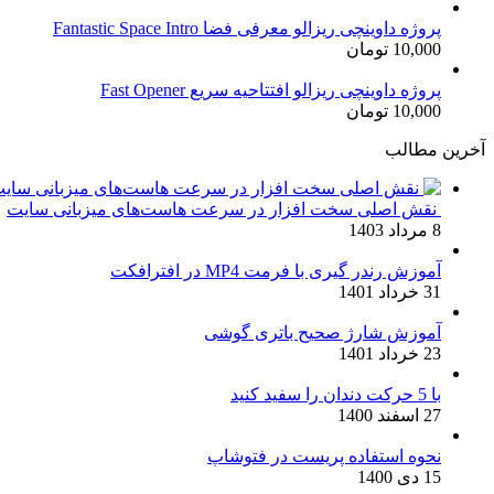
اصلی:
فعلی:
17,500 تومان
15,000 تومان.
پروژه داوینچی ریزالو معرفی فضا Fantastic Space Intro
10,000
تومان
بود.
پروژه داوینچی ریزالو افتتاحیه سریع Fast Opener
10,000
تومان
آخرین مطالب
نقش اصلی سخت افزار در سرعت هاست‌های میزبانی سایت
8 مرداد 1403
آموزش رندر گیری با فرمت MP4 در افترافکت
31 خرداد 1401
آموزش شارژ صحیح باتری گوشی
23 خرداد 1401
با 5 حرکت دندان را سفید کنید
27 اسفند 1400
نحوه استفاده پریست در فتوشاپ
15 دی 1400