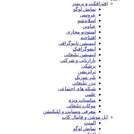
افترافکت و پریمیر
نمایش لوگو
عروسی
اسلایدشو
عناوین
استودیو مجازی
افتتاحیه
انیمیشن تایپوگرافی
اینفوگرافیک
انیمیشن تبلیغاتی
بازاریابی و شرکتی
پزشکی
ترانزیشن
پلیر موزیک
تیزر تبلیغاتی
شبکه های اجتماعی
علمی
مناسبات ویژه
موکاپ تبلیغاتی
معرفی وبسایت و اپلیکیشن
اپل موشن و فاینال کات
المنت
نمایش لوگو