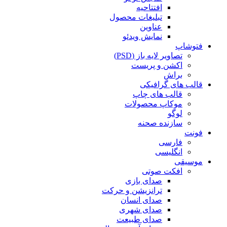
افتتاحیه
تبلیغات محصول
عناوین
نمایش ویدئو
فتوشاپ
تصاویر لایه باز (PSD)
اکشن و پریست
براش
قالب های گرافیکی
قالب های چاپ
موکاپ محصولات
لوگو
سازنده صحنه
فونت
فارسی
انگلیسی
موسیقی
افکت صوتی
صدای بازی
ترانزیشن و حرکت
صدای انسان
صدای شهری
صدای طبیعت