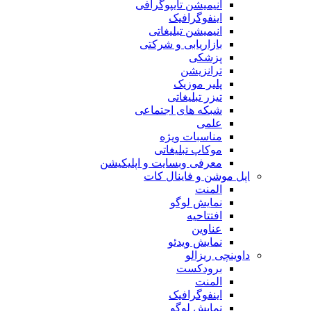
انیمیشن تایپوگرافی
اینفوگرافیک
انیمیشن تبلیغاتی
بازاریابی و شرکتی
پزشکی
ترانزیشن
پلیر موزیک
تیزر تبلیغاتی
شبکه های اجتماعی
علمی
مناسبات ویژه
موکاپ تبلیغاتی
معرفی وبسایت و اپلیکیشن
اپل موشن و فاینال کات
المنت
نمایش لوگو
افتتاحیه
عناوین
نمایش ویدئو
داوینچی ریزالو
برودکست
المنت
اینفوگرافیک
نمایش لوگو