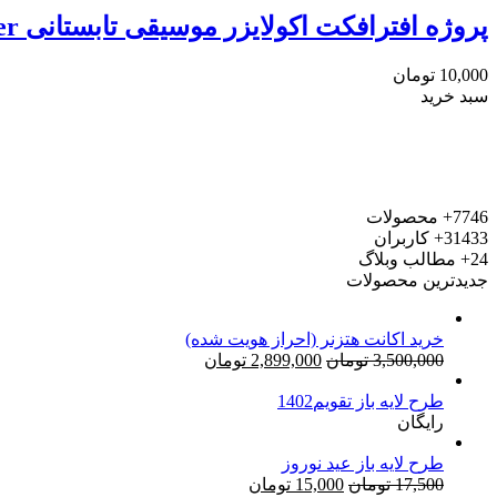
پروژه افترافکت اکولایزر موسیقی تابستانی Summer Music and Podcast Visualizer
10,000
تومان
سبد خرید
7746+
محصولات
31433+
کاربران
24+
مطالب وبلاگ
جدیدترین محصولات
خرید اکانت هتزنر (احراز هویت شده)
قیمت
قیمت
3,500,000
تومان
2,899,000
تومان
اصلی:
فعلی:
طرح لایه باز تقویم1402
3,500,000 تومان
2,899,000 تومان.
رایگان
بود.
طرح لایه باز عید نوروز
قیمت
قیمت
17,500
تومان
15,000
تومان