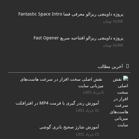
پروژه داوینچی ریزالو معرفی فضا Fantastic Space Intro
10,000
تومان
پروژه داوینچی ریزالو افتتاحیه سریع Fast Opener
10,000
تومان
آخرین مطالب
نقش اصلی سخت افزار در سرعت هاست‌های
میزبانی سایت
8 مرداد 1403
آموزش رندر گیری با فرمت MP4 در افترافکت
31 خرداد 1401
آموزش شارژ صحیح باتری گوشی
23 خرداد 1401