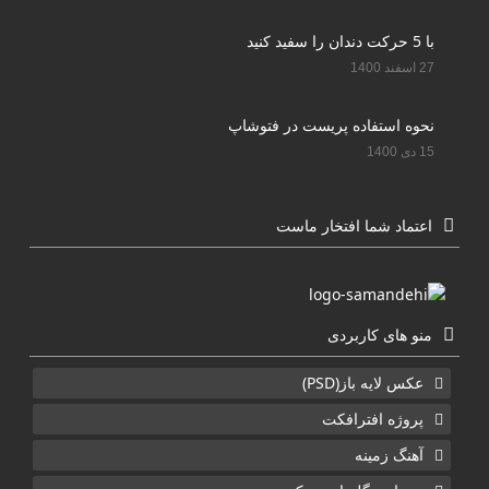
با 5 حرکت دندان را سفید کنید
27 اسفند 1400
نحوه استفاده پریست در فتوشاپ
15 دی 1400
اعتماد شما افتخار ماست
منو های کاربردی
عکس لایه باز(PSD)
پروژه افترافکت
آهنگ زمینه