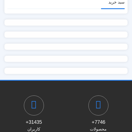
سبد خرید
31435+
7746+
محصولات
کاربران