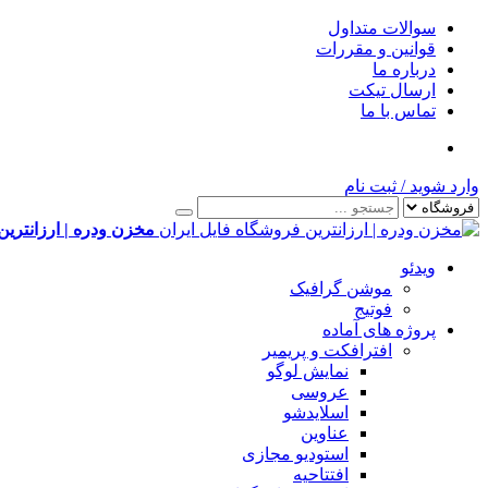
سوالات متداول
قوانین و مقررات
درباره ما
ارسال تیکت
تماس با ما
وارد شوید
/
ثبت نام
مخزن ودره | ارزانترین
ویدئو
موشن گرافیک
فوتیج
پروژه های آماده
افترافکت و پریمیر
نمایش لوگو
عروسی
اسلایدشو
عناوین
استودیو مجازی
افتتاحیه