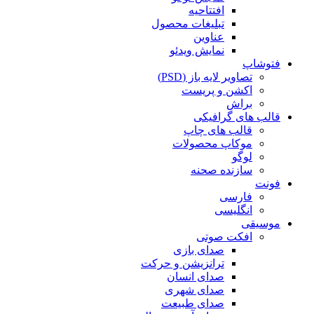
افتتاحیه
تبلیغات محصول
عناوین
نمایش ویدئو
فتوشاپ
تصاویر لایه باز (PSD)
اکشن و پریست
براش
قالب های گرافیکی
قالب های چاپ
موکاپ محصولات
لوگو
سازنده صحنه
فونت
فارسی
انگلیسی
موسیقی
افکت صوتی
صدای بازی
ترانزیشن و حرکت
صدای انسان
صدای شهری
صدای طبیعت