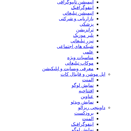
انیمیشن تایپوگرافی
اینفوگرافیک
انیمیشن تبلیغاتی
بازاریابی و شرکتی
پزشکی
ترانزیشن
پلیر موزیک
تیزر تبلیغاتی
شبکه های اجتماعی
علمی
مناسبات ویژه
موکاپ تبلیغاتی
معرفی وبسایت و اپلیکیشن
اپل موشن و فاینال کات
المنت
نمایش لوگو
افتتاحیه
عناوین
نمایش ویدئو
داوینچی ریزالو
برودکست
المنت
اینفوگرافیک
نمایش لوگو