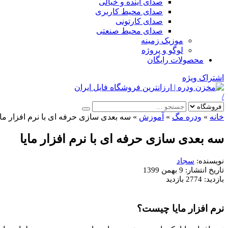
صدای آینده و خیالی
صدای محیط کاربری
صدای کارتونی
صدای محیط صنعتی
موزیک زمینه
لوگو و پروژه
محصولات رایگان
اشتراک ویژه
/
خانه
»
ودره مگ
»
آموزش
»
سه بعدی سازی حرفه ای با نرم افزار مای
سه بعدی سازی حرفه ای با نرم افزار مایا
نویسنده:
سجاد
تاریخ انتشار:
9 بهمن 1399
بازدید:
2774 بازدید
نرم افزار مایا چیست؟